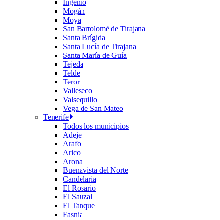
Ingenio
Mogán
Moya
San Bartolomé de Tirajana
Santa Brígida
Santa Lucía de Tirajana
Santa María de Guía
Tejeda
Telde
Teror
Valleseco
Valsequillo
Vega de San Mateo
Tenerife
Todos los municipios
Adeje
Arafo
Arico
Arona
Buenavista del Norte
Candelaria
El Rosario
El Sauzal
El Tanque
Fasnia