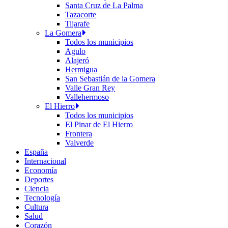
Santa Cruz de La Palma
Tazacorte
Tijarafe
La Gomera
Todos los municipios
Agulo
Alajeró
Hermigua
San Sebastián de la Gomera
Valle Gran Rey
Vallehermoso
El Hierro
Todos los municipios
El Pinar de El Hierro
Frontera
Valverde
España
Internacional
Economía
Deportes
Ciencia
Tecnología
Cultura
Salud
Corazón