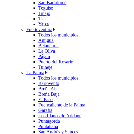
San Bartolomé
Teguise
Tinajo
Tías
Yaiza
Fuerteventura
Todos los municipios
Antigua
Betancuria
La Oliva
Pájara
Puerto del Rosario
Tuineje
La Palma
Todos los municipios
Barlovento
Breña Alta
Breña Baja
El Paso
Fuencaliente de la Palma
Garafía
Los Llanos de Aridane
Puntagorda
Puntallana
San Andrés y Sauces