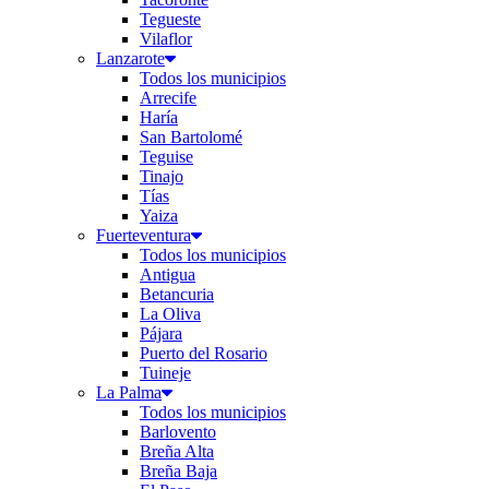
Tegueste
Vilaflor
Lanzarote
Todos los municipios
Arrecife
Haría
San Bartolomé
Teguise
Tinajo
Tías
Yaiza
Fuerteventura
Todos los municipios
Antigua
Betancuria
La Oliva
Pájara
Puerto del Rosario
Tuineje
La Palma
Todos los municipios
Barlovento
Breña Alta
Breña Baja