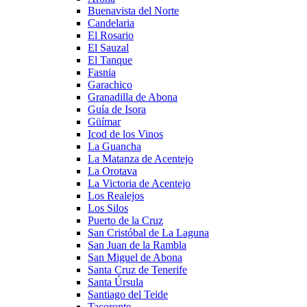
Buenavista del Norte
Candelaria
El Rosario
El Sauzal
El Tanque
Fasnia
Garachico
Granadilla de Abona
Guía de Isora
Güímar
Icod de los Vinos
La Guancha
La Matanza de Acentejo
La Orotava
La Victoria de Acentejo
Los Realejos
Los Silos
Puerto de la Cruz
San Cristóbal de La Laguna
San Juan de la Rambla
San Miguel de Abona
Santa Cruz de Tenerife
Santa Úrsula
Santiago del Teide
Tacoronte