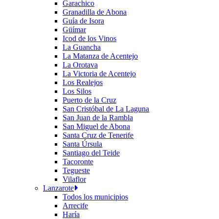
Garachico
Granadilla de Abona
Guía de Isora
Güímar
Icod de los Vinos
La Guancha
La Matanza de Acentejo
La Orotava
La Victoria de Acentejo
Los Realejos
Los Silos
Puerto de la Cruz
San Cristóbal de La Laguna
San Juan de la Rambla
San Miguel de Abona
Santa Cruz de Tenerife
Santa Úrsula
Santiago del Teide
Tacoronte
Tegueste
Vilaflor
Lanzarote
Todos los municipios
Arrecife
Haría