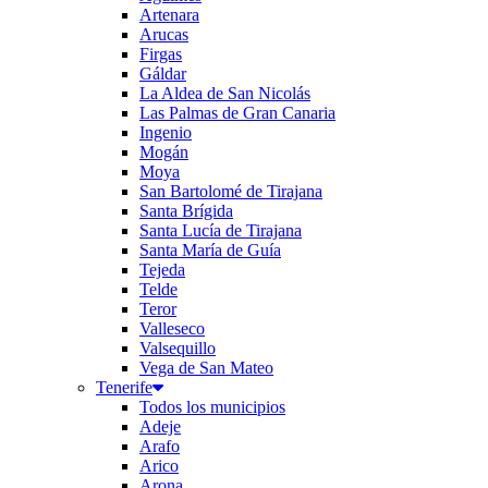
Artenara
Arucas
Firgas
Gáldar
La Aldea de San Nicolás
Las Palmas de Gran Canaria
Ingenio
Mogán
Moya
San Bartolomé de Tirajana
Santa Brígida
Santa Lucía de Tirajana
Santa María de Guía
Tejeda
Telde
Teror
Valleseco
Valsequillo
Vega de San Mateo
Tenerife
Todos los municipios
Adeje
Arafo
Arico
Arona