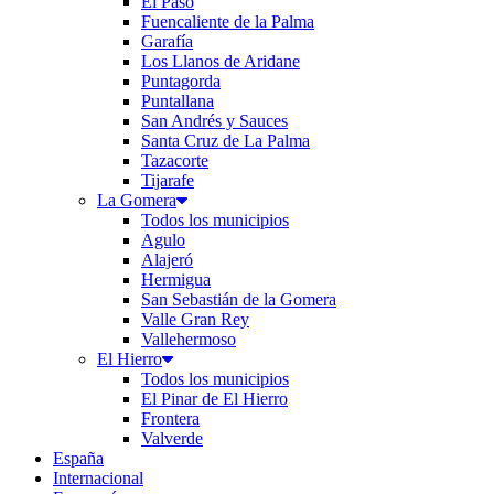
El Paso
Fuencaliente de la Palma
Garafía
Los Llanos de Aridane
Puntagorda
Puntallana
San Andrés y Sauces
Santa Cruz de La Palma
Tazacorte
Tijarafe
La Gomera
Todos los municipios
Agulo
Alajeró
Hermigua
San Sebastián de la Gomera
Valle Gran Rey
Vallehermoso
El Hierro
Todos los municipios
El Pinar de El Hierro
Frontera
Valverde
España
Internacional