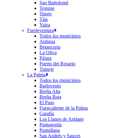
San Bartolomé
Teguise
Tinajo
Tías
Yaiza
Fuerteventura
Todos los municipios
Antigua
Betancuria
La Oliva
Pájara
Puerto del Rosario
Tuineje
La Palma
Todos los municipios
Barlovento
Breña Alta
Breña Baja
El Paso
Fuencaliente de la Palma
Garafía
Los Llanos de Aridane
Puntagorda
Puntallana
San Andrés y Sauces