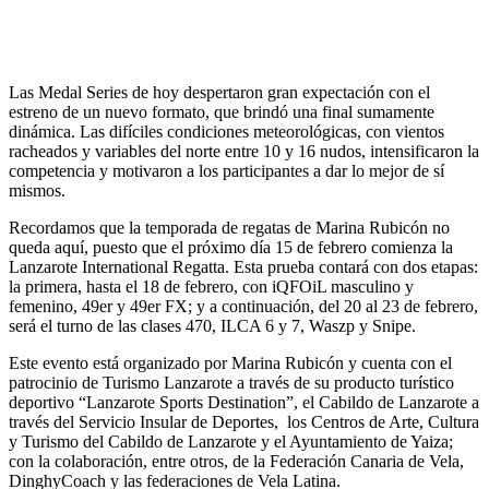
Las Medal Series de hoy despertaron gran expectación con el
estreno de un nuevo formato, que brindó una final sumamente
dinámica. Las difíciles condiciones meteorológicas, con vientos
racheados y variables del norte entre 10 y 16 nudos, intensificaron la
competencia y motivaron a los participantes a dar lo mejor de sí
mismos.
Recordamos que la temporada de regatas de Marina Rubicón no
queda aquí, puesto que el próximo día 15 de febrero comienza la
Lanzarote International Regatta. Esta prueba contará con dos etapas:
la primera, hasta el 18 de febrero, con iQFOiL masculino y
femenino, 49er y 49er FX; y a continuación, del 20 al 23 de febrero,
será el turno de las clases 470, ILCA 6 y 7, Waszp y Snipe.
Este evento está organizado por Marina Rubicón y cuenta con el
patrocinio de Turismo Lanzarote a través de su producto turístico
deportivo “Lanzarote Sports Destination”, el Cabildo de Lanzarote a
través del Servicio Insular de Deportes, los Centros de Arte, Cultura
y Turismo del Cabildo de Lanzarote y el Ayuntamiento de Yaiza;
con la colaboración, entre otros, de la Federación Canaria de Vela,
DinghyCoach y las federaciones de Vela Latina.