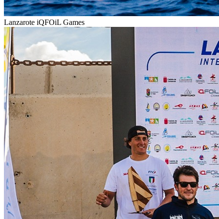
Lanzarote iQFOiL Games