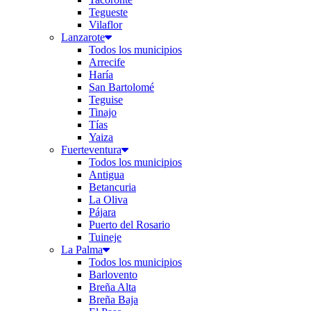
Tegueste
Vilaflor
Lanzarote
Todos los municipios
Arrecife
Haría
San Bartolomé
Teguise
Tinajo
Tías
Yaiza
Fuerteventura
Todos los municipios
Antigua
Betancuria
La Oliva
Pájara
Puerto del Rosario
Tuineje
La Palma
Todos los municipios
Barlovento
Breña Alta
Breña Baja