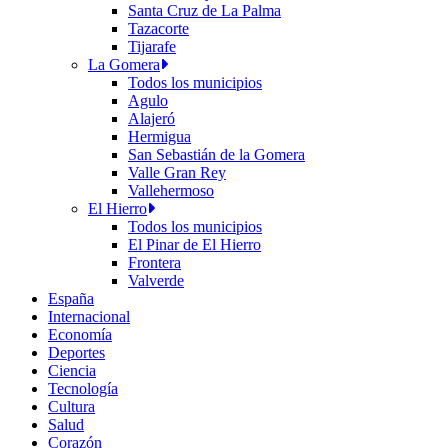
Santa Cruz de La Palma
Tazacorte
Tijarafe
La Gomera
Todos los municipios
Agulo
Alajeró
Hermigua
San Sebastián de la Gomera
Valle Gran Rey
Vallehermoso
El Hierro
Todos los municipios
El Pinar de El Hierro
Frontera
Valverde
España
Internacional
Economía
Deportes
Ciencia
Tecnología
Cultura
Salud
Corazón