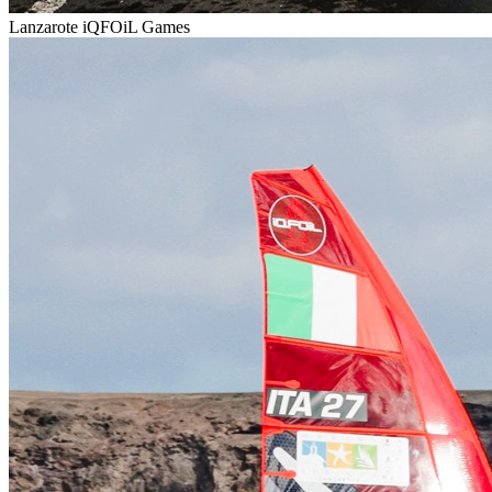
Lanzarote iQFOiL Games