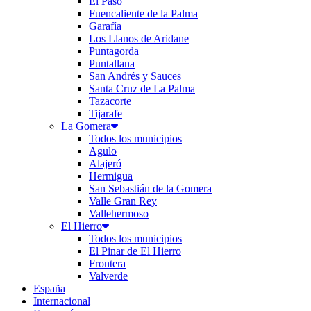
El Paso
Fuencaliente de la Palma
Garafía
Los Llanos de Aridane
Puntagorda
Puntallana
San Andrés y Sauces
Santa Cruz de La Palma
Tazacorte
Tijarafe
La Gomera
Todos los municipios
Agulo
Alajeró
Hermigua
San Sebastián de la Gomera
Valle Gran Rey
Vallehermoso
El Hierro
Todos los municipios
El Pinar de El Hierro
Frontera
Valverde
España
Internacional