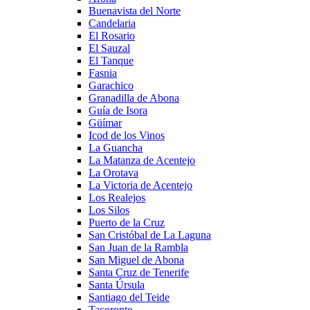
Buenavista del Norte
Candelaria
El Rosario
El Sauzal
El Tanque
Fasnia
Garachico
Granadilla de Abona
Guía de Isora
Güímar
Icod de los Vinos
La Guancha
La Matanza de Acentejo
La Orotava
La Victoria de Acentejo
Los Realejos
Los Silos
Puerto de la Cruz
San Cristóbal de La Laguna
San Juan de la Rambla
San Miguel de Abona
Santa Cruz de Tenerife
Santa Úrsula
Santiago del Teide
Tacoronte