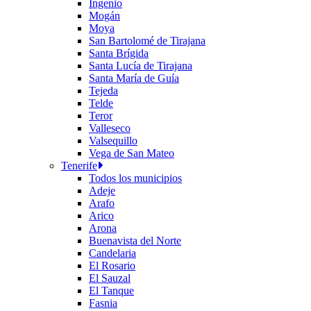
Ingenio
Mogán
Moya
San Bartolomé de Tirajana
Santa Brígida
Santa Lucía de Tirajana
Santa María de Guía
Tejeda
Telde
Teror
Valleseco
Valsequillo
Vega de San Mateo
Tenerife
Todos los municipios
Adeje
Arafo
Arico
Arona
Buenavista del Norte
Candelaria
El Rosario
El Sauzal
El Tanque
Fasnia