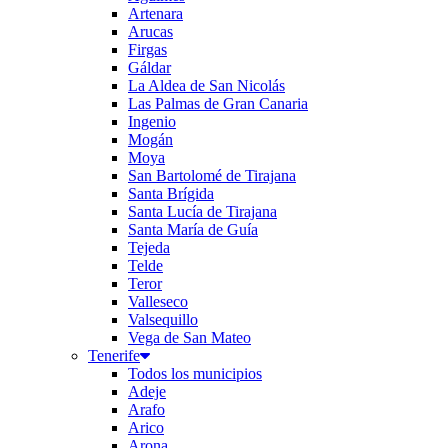
Artenara
Arucas
Firgas
Gáldar
La Aldea de San Nicolás
Las Palmas de Gran Canaria
Ingenio
Mogán
Moya
San Bartolomé de Tirajana
Santa Brígida
Santa Lucía de Tirajana
Santa María de Guía
Tejeda
Telde
Teror
Valleseco
Valsequillo
Vega de San Mateo
Tenerife
Todos los municipios
Adeje
Arafo
Arico
Arona