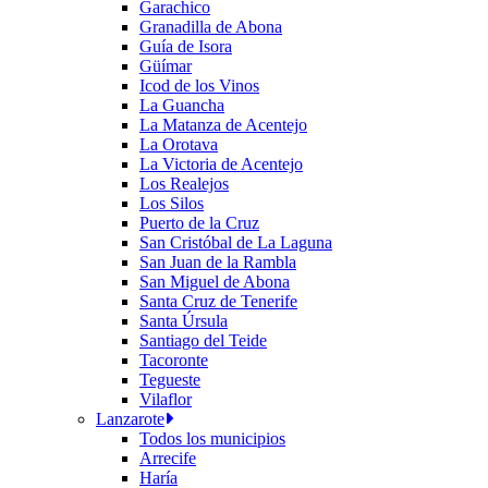
Garachico
Granadilla de Abona
Guía de Isora
Güímar
Icod de los Vinos
La Guancha
La Matanza de Acentejo
La Orotava
La Victoria de Acentejo
Los Realejos
Los Silos
Puerto de la Cruz
San Cristóbal de La Laguna
San Juan de la Rambla
San Miguel de Abona
Santa Cruz de Tenerife
Santa Úrsula
Santiago del Teide
Tacoronte
Tegueste
Vilaflor
Lanzarote
Todos los municipios
Arrecife
Haría