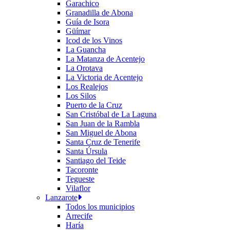
Garachico
Granadilla de Abona
Guía de Isora
Güímar
Icod de los Vinos
La Guancha
La Matanza de Acentejo
La Orotava
La Victoria de Acentejo
Los Realejos
Los Silos
Puerto de la Cruz
San Cristóbal de La Laguna
San Juan de la Rambla
San Miguel de Abona
Santa Cruz de Tenerife
Santa Úrsula
Santiago del Teide
Tacoronte
Tegueste
Vilaflor
Lanzarote
Todos los municipios
Arrecife
Haría