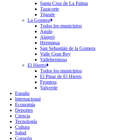
Santa Cruz de La Palma
Tazacorte
Tijarafe
La Gomera
Todos los municipios
Agulo
Alajeró
Hermigua
San Sebastián de la Gomera
Valle Gran Rey
Vallehermoso
El Hierro
Todos los municipios
El Pinar de El Hierro
Frontera
Valverde
España
Internacional
Economía
Deportes
Ciencia
Tecnología
Cultura
Salud
Corazón