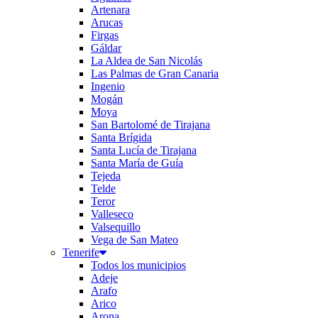
Artenara
Arucas
Firgas
Gáldar
La Aldea de San Nicolás
Las Palmas de Gran Canaria
Ingenio
Mogán
Moya
San Bartolomé de Tirajana
Santa Brígida
Santa Lucía de Tirajana
Santa María de Guía
Tejeda
Telde
Teror
Valleseco
Valsequillo
Vega de San Mateo
Tenerife
Todos los municipios
Adeje
Arafo
Arico
Arona