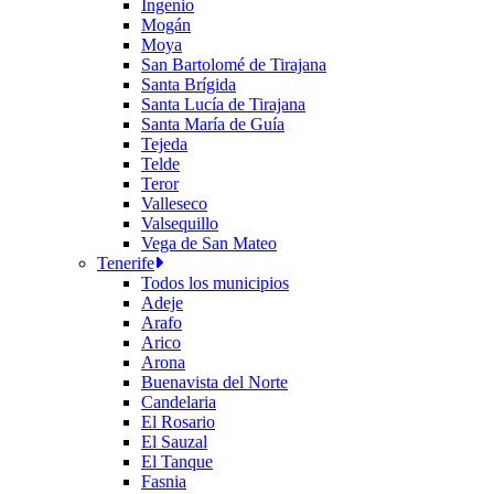
Ingenio
Mogán
Moya
San Bartolomé de Tirajana
Santa Brígida
Santa Lucía de Tirajana
Santa María de Guía
Tejeda
Telde
Teror
Valleseco
Valsequillo
Vega de San Mateo
Tenerife
Todos los municipios
Adeje
Arafo
Arico
Arona
Buenavista del Norte
Candelaria
El Rosario
El Sauzal
El Tanque
Fasnia