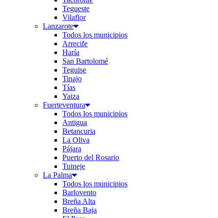
Tegueste
Vilaflor
Lanzarote
Todos los municipios
Arrecife
Haría
San Bartolomé
Teguise
Tinajo
Tías
Yaiza
Fuerteventura
Todos los municipios
Antigua
Betancuria
La Oliva
Pájara
Puerto del Rosario
Tuineje
La Palma
Todos los municipios
Barlovento
Breña Alta
Breña Baja