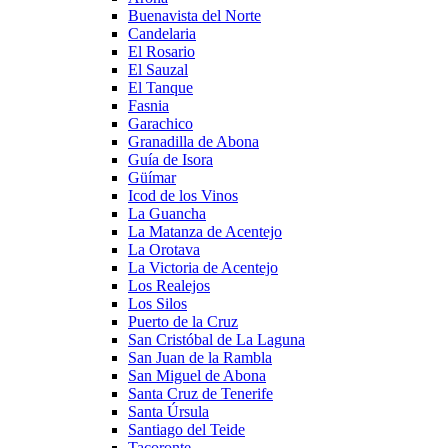
Buenavista del Norte
Candelaria
El Rosario
El Sauzal
El Tanque
Fasnia
Garachico
Granadilla de Abona
Guía de Isora
Güímar
Icod de los Vinos
La Guancha
La Matanza de Acentejo
La Orotava
La Victoria de Acentejo
Los Realejos
Los Silos
Puerto de la Cruz
San Cristóbal de La Laguna
San Juan de la Rambla
San Miguel de Abona
Santa Cruz de Tenerife
Santa Úrsula
Santiago del Teide
Tacoronte