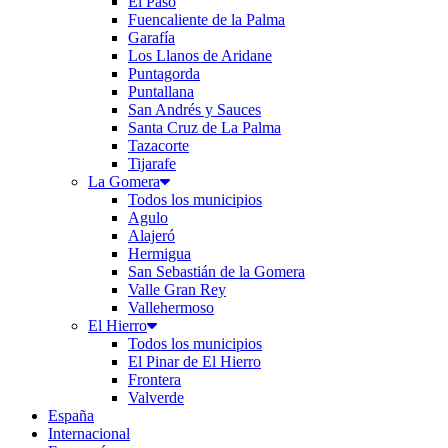
El Paso
Fuencaliente de la Palma
Garafía
Los Llanos de Aridane
Puntagorda
Puntallana
San Andrés y Sauces
Santa Cruz de La Palma
Tazacorte
Tijarafe
La Gomera
Todos los municipios
Agulo
Alajeró
Hermigua
San Sebastián de la Gomera
Valle Gran Rey
Vallehermoso
El Hierro
Todos los municipios
El Pinar de El Hierro
Frontera
Valverde
España
Internacional