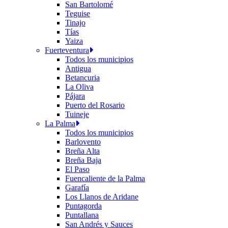
San Bartolomé
Teguise
Tinajo
Tías
Yaiza
Fuerteventura
Todos los municipios
Antigua
Betancuria
La Oliva
Pájara
Puerto del Rosario
Tuineje
La Palma
Todos los municipios
Barlovento
Breña Alta
Breña Baja
El Paso
Fuencaliente de la Palma
Garafía
Los Llanos de Aridane
Puntagorda
Puntallana
San Andrés y Sauces