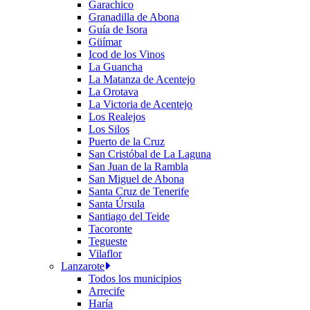
Garachico
Granadilla de Abona
Guía de Isora
Güímar
Icod de los Vinos
La Guancha
La Matanza de Acentejo
La Orotava
La Victoria de Acentejo
Los Realejos
Los Silos
Puerto de la Cruz
San Cristóbal de La Laguna
San Juan de la Rambla
San Miguel de Abona
Santa Cruz de Tenerife
Santa Úrsula
Santiago del Teide
Tacoronte
Tegueste
Vilaflor
Lanzarote
Todos los municipios
Arrecife
Haría