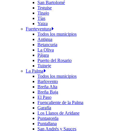
San Bartolomé
Teguise
Tinajo
Tías
Yaiza
Fuerteventura
Todos los municipios
Antigua
Betancuria
La Oliva
Pájara
Puerto del Rosario
Tuineje
La Palma
Todos los municipios
Barlovento
Breña Alta
Breña Baja
El Paso
Fuencaliente de la Palma
Garafía
Los Llanos de Aridane
Puntagorda
Puntallana
San Andrés y Sauces