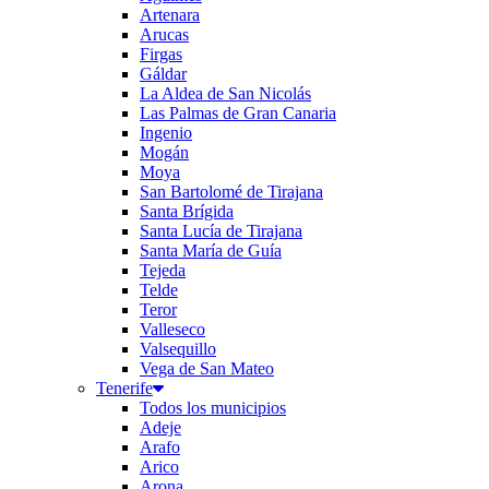
Artenara
Arucas
Firgas
Gáldar
La Aldea de San Nicolás
Las Palmas de Gran Canaria
Ingenio
Mogán
Moya
San Bartolomé de Tirajana
Santa Brígida
Santa Lucía de Tirajana
Santa María de Guía
Tejeda
Telde
Teror
Valleseco
Valsequillo
Vega de San Mateo
Tenerife
Todos los municipios
Adeje
Arafo
Arico
Arona