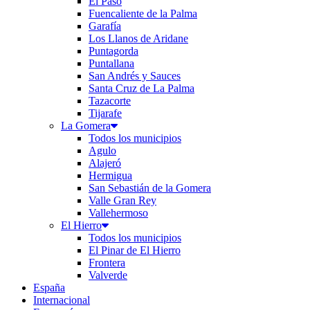
El Paso
Fuencaliente de la Palma
Garafía
Los Llanos de Aridane
Puntagorda
Puntallana
San Andrés y Sauces
Santa Cruz de La Palma
Tazacorte
Tijarafe
La Gomera
Todos los municipios
Agulo
Alajeró
Hermigua
San Sebastián de la Gomera
Valle Gran Rey
Vallehermoso
El Hierro
Todos los municipios
El Pinar de El Hierro
Frontera
Valverde
España
Internacional