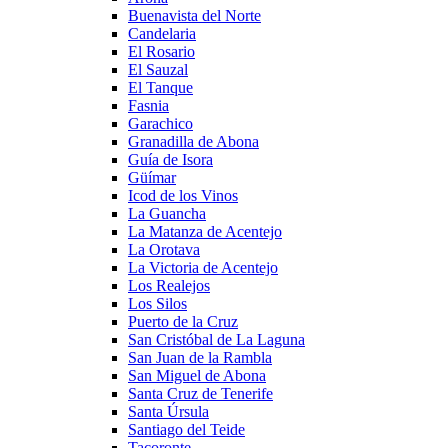
Buenavista del Norte
Candelaria
El Rosario
El Sauzal
El Tanque
Fasnia
Garachico
Granadilla de Abona
Guía de Isora
Güímar
Icod de los Vinos
La Guancha
La Matanza de Acentejo
La Orotava
La Victoria de Acentejo
Los Realejos
Los Silos
Puerto de la Cruz
San Cristóbal de La Laguna
San Juan de la Rambla
San Miguel de Abona
Santa Cruz de Tenerife
Santa Úrsula
Santiago del Teide
Tacoronte