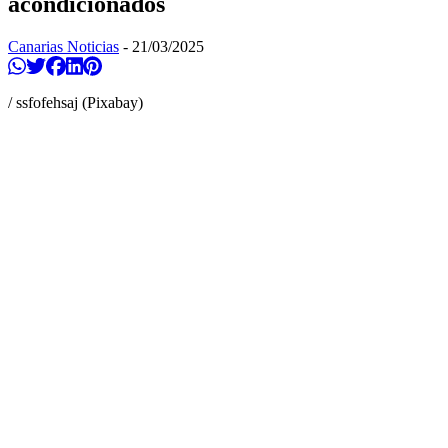
acondicionados
Canarias Noticias
-
21/03/2025
Compartir en Whatsapp
Twittear
Compartir en Facebook
Compartir en Linkedin
Compartir en Pinterest
/ ssfofehsaj (Pixabay)