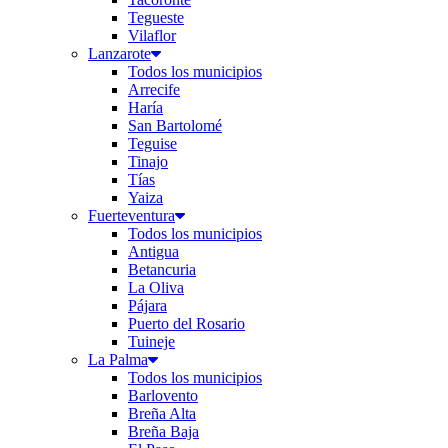
Tegueste
Vilaflor
Lanzarote
Todos los municipios
Arrecife
Haría
San Bartolomé
Teguise
Tinajo
Tías
Yaiza
Fuerteventura
Todos los municipios
Antigua
Betancuria
La Oliva
Pájara
Puerto del Rosario
Tuineje
La Palma
Todos los municipios
Barlovento
Breña Alta
Breña Baja