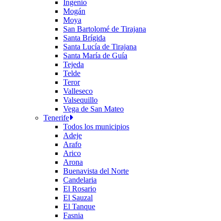
Ingenio
Mogán
Moya
San Bartolomé de Tirajana
Santa Brígida
Santa Lucía de Tirajana
Santa María de Guía
Tejeda
Telde
Teror
Valleseco
Valsequillo
Vega de San Mateo
Tenerife
Todos los municipios
Adeje
Arafo
Arico
Arona
Buenavista del Norte
Candelaria
El Rosario
El Sauzal
El Tanque
Fasnia