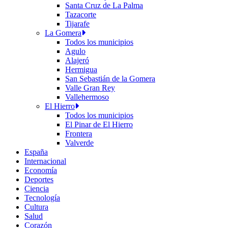
Santa Cruz de La Palma
Tazacorte
Tijarafe
La Gomera
Todos los municipios
Agulo
Alajeró
Hermigua
San Sebastián de la Gomera
Valle Gran Rey
Vallehermoso
El Hierro
Todos los municipios
El Pinar de El Hierro
Frontera
Valverde
España
Internacional
Economía
Deportes
Ciencia
Tecnología
Cultura
Salud
Corazón