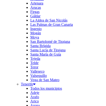
Artenara
Arucas
Firgas
Gáldar
La Aldea de San Nicolás
Las Palmas de Gran Canaria
Ingenio
Mogán
Moya
San Bartolomé de Tirajana
Santa Brígida
Santa Lucía de Tirajana
Santa María de Guía
Tejeda
Telde
Teror
Valleseco
Valsequillo
Vega de San Mateo
Tenerife
Todos los municipios
Adeje
Arafo
Arico
Arona