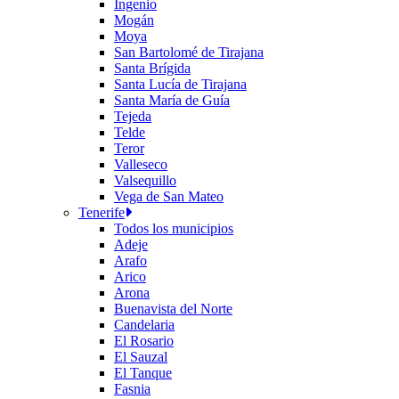
Ingenio
Mogán
Moya
San Bartolomé de Tirajana
Santa Brígida
Santa Lucía de Tirajana
Santa María de Guía
Tejeda
Telde
Teror
Valleseco
Valsequillo
Vega de San Mateo
Tenerife
Todos los municipios
Adeje
Arafo
Arico
Arona
Buenavista del Norte
Candelaria
El Rosario
El Sauzal
El Tanque
Fasnia