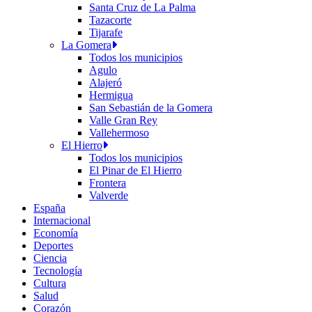
Santa Cruz de La Palma
Tazacorte
Tijarafe
La Gomera
Todos los municipios
Agulo
Alajeró
Hermigua
San Sebastián de la Gomera
Valle Gran Rey
Vallehermoso
El Hierro
Todos los municipios
El Pinar de El Hierro
Frontera
Valverde
España
Internacional
Economía
Deportes
Ciencia
Tecnología
Cultura
Salud
Corazón