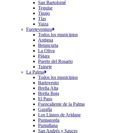
San Bartolomé
Teguise
Tinajo
Tías
Yaiza
Fuerteventura
Todos los municipios
Antigua
Betancuria
La Oliva
Pájara
Puerto del Rosario
Tuineje
La Palma
Todos los municipios
Barlovento
Breña Alta
Breña Baja
El Paso
Fuencaliente de la Palma
Garafía
Los Llanos de Aridane
Puntagorda
Puntallana
San Andrés y Sauces