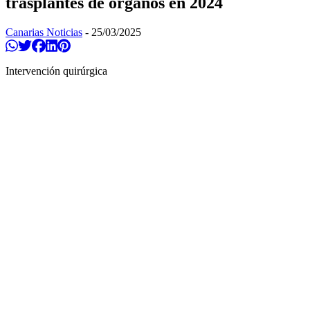
trasplantes de órganos en 2024
Canarias Noticias
-
25/03/2025
Compartir en Whatsapp
Twittear
Compartir en Facebook
Compartir en Linkedin
Compartir en Pinterest
Intervención quirúrgica