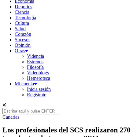
Economía
Deportes
Ciencia
Tecnología
Cultura
Salud
Corazón
Sucesos
Opinión
Otras
Videncia
Estrenos
Filosofía
Videoblogs
Hemeroteca
Mi cuenta
Inicia sesión
Regístrate
Canarias
Los profesionales del SCS realizaron 270