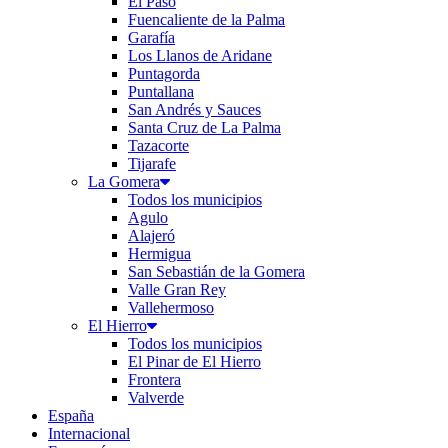
El Paso
Fuencaliente de la Palma
Garafía
Los Llanos de Aridane
Puntagorda
Puntallana
San Andrés y Sauces
Santa Cruz de La Palma
Tazacorte
Tijarafe
La Gomera
Todos los municipios
Agulo
Alajeró
Hermigua
San Sebastián de la Gomera
Valle Gran Rey
Vallehermoso
El Hierro
Todos los municipios
El Pinar de El Hierro
Frontera
Valverde
España
Internacional