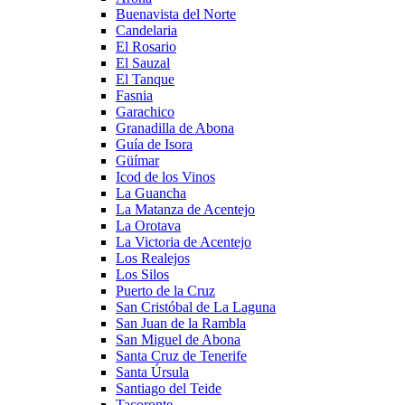
Buenavista del Norte
Candelaria
El Rosario
El Sauzal
El Tanque
Fasnia
Garachico
Granadilla de Abona
Guía de Isora
Güímar
Icod de los Vinos
La Guancha
La Matanza de Acentejo
La Orotava
La Victoria de Acentejo
Los Realejos
Los Silos
Puerto de la Cruz
San Cristóbal de La Laguna
San Juan de la Rambla
San Miguel de Abona
Santa Cruz de Tenerife
Santa Úrsula
Santiago del Teide
Tacoronte