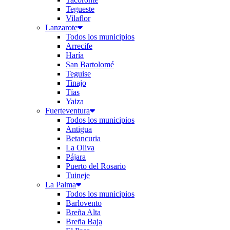
Tegueste
Vilaflor
Lanzarote
Todos los municipios
Arrecife
Haría
San Bartolomé
Teguise
Tinajo
Tías
Yaiza
Fuerteventura
Todos los municipios
Antigua
Betancuria
La Oliva
Pájara
Puerto del Rosario
Tuineje
La Palma
Todos los municipios
Barlovento
Breña Alta
Breña Baja