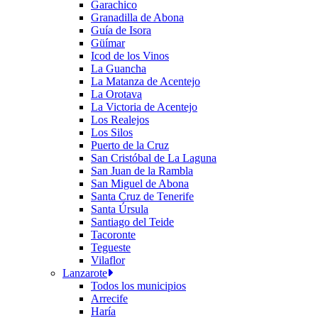
Garachico
Granadilla de Abona
Guía de Isora
Güímar
Icod de los Vinos
La Guancha
La Matanza de Acentejo
La Orotava
La Victoria de Acentejo
Los Realejos
Los Silos
Puerto de la Cruz
San Cristóbal de La Laguna
San Juan de la Rambla
San Miguel de Abona
Santa Cruz de Tenerife
Santa Úrsula
Santiago del Teide
Tacoronte
Tegueste
Vilaflor
Lanzarote
Todos los municipios
Arrecife
Haría