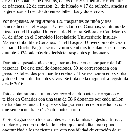
de 270 trasplantes de órganos, de los que 207 fueron de riñón, tres
de páncreas, 22 de corazón, 21 de hígado y 17 de pulmón, gracias a
la generosidad de 130 donantes fallecidos y doce vivos.
Por hospitales, se registraron 126 trasplantes de riñón y tres
pancreáticos en el Hospital Universitario de Canarias; veintiuno de
hígado en el Hospital Universitario Nuestra Señora de Candelaria y
81 de riñón en el Complejo Hospitalario Universitario Insular-
Materno Infantil de Canarias. En el Hospital Universitario de Gran
Canaria Doctor Negrín se realizaron veintidós trasplantes cardíacos
durante 2024, además de diecisiete trasplantes pulmonares.
Durante el pasado año se registraron donaciones por parte de 142
personas. De este total de donaciones, 59 se corresponden con
personas fallecidas por muerte cerebral, 71 se realizaron en asistolia
y doce fueron de donantes vivos. Se trata de la mejor cifra registrada
desde 2016.
Estos datos suponen un nuevo récord en donantes de órganos y
tejidos en Canarias con una tasa de 58,6 donantes por cada millón
de habitantes, una cifra que se sitúa por encima de la media nacional
que sen encuentra en 52’6 donantes p.m.p.
El SCS agradece a los donantes y a sus familias el gesto altruista,
solidario y generoso de la donación que posibilita una segunda
oportunidad a los pacientes sin otra posibilidad de curación de su