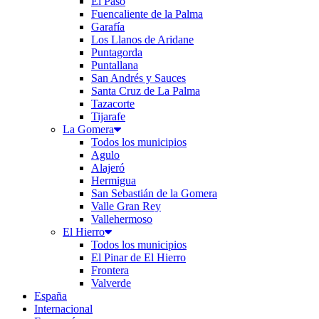
El Paso
Fuencaliente de la Palma
Garafía
Los Llanos de Aridane
Puntagorda
Puntallana
San Andrés y Sauces
Santa Cruz de La Palma
Tazacorte
Tijarafe
La Gomera
Todos los municipios
Agulo
Alajeró
Hermigua
San Sebastián de la Gomera
Valle Gran Rey
Vallehermoso
El Hierro
Todos los municipios
El Pinar de El Hierro
Frontera
Valverde
España
Internacional