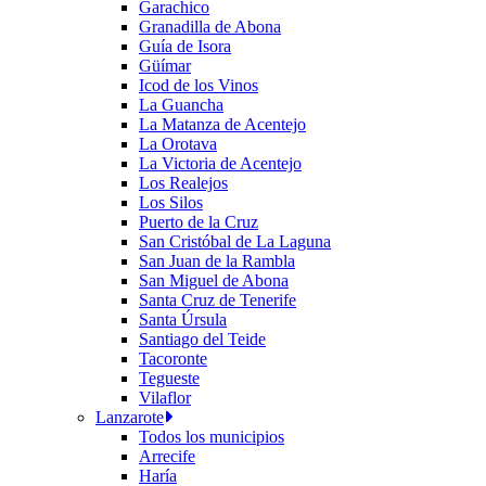
Garachico
Granadilla de Abona
Guía de Isora
Güímar
Icod de los Vinos
La Guancha
La Matanza de Acentejo
La Orotava
La Victoria de Acentejo
Los Realejos
Los Silos
Puerto de la Cruz
San Cristóbal de La Laguna
San Juan de la Rambla
San Miguel de Abona
Santa Cruz de Tenerife
Santa Úrsula
Santiago del Teide
Tacoronte
Tegueste
Vilaflor
Lanzarote
Todos los municipios
Arrecife
Haría