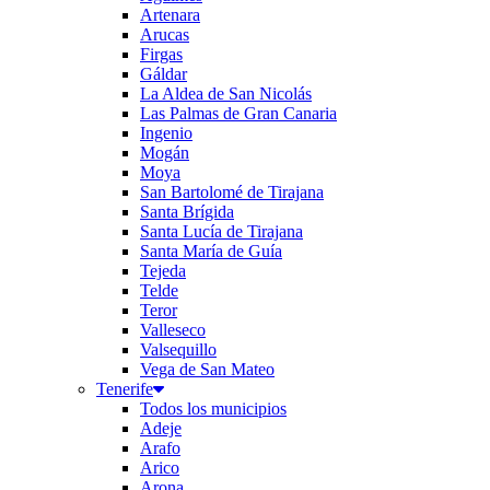
Artenara
Arucas
Firgas
Gáldar
La Aldea de San Nicolás
Las Palmas de Gran Canaria
Ingenio
Mogán
Moya
San Bartolomé de Tirajana
Santa Brígida
Santa Lucía de Tirajana
Santa María de Guía
Tejeda
Telde
Teror
Valleseco
Valsequillo
Vega de San Mateo
Tenerife
Todos los municipios
Adeje
Arafo
Arico
Arona