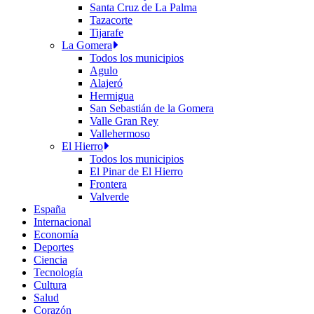
Santa Cruz de La Palma
Tazacorte
Tijarafe
La Gomera
Todos los municipios
Agulo
Alajeró
Hermigua
San Sebastián de la Gomera
Valle Gran Rey
Vallehermoso
El Hierro
Todos los municipios
El Pinar de El Hierro
Frontera
Valverde
España
Internacional
Economía
Deportes
Ciencia
Tecnología
Cultura
Salud
Corazón