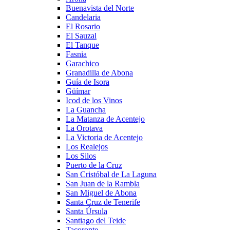
Buenavista del Norte
Candelaria
El Rosario
El Sauzal
El Tanque
Fasnia
Garachico
Granadilla de Abona
Guía de Isora
Güímar
Icod de los Vinos
La Guancha
La Matanza de Acentejo
La Orotava
La Victoria de Acentejo
Los Realejos
Los Silos
Puerto de la Cruz
San Cristóbal de La Laguna
San Juan de la Rambla
San Miguel de Abona
Santa Cruz de Tenerife
Santa Úrsula
Santiago del Teide
Tacoronte