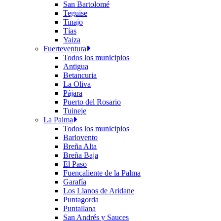
San Bartolomé
Teguise
Tinajo
Tías
Yaiza
Fuerteventura
Todos los municipios
Antigua
Betancuria
La Oliva
Pájara
Puerto del Rosario
Tuineje
La Palma
Todos los municipios
Barlovento
Breña Alta
Breña Baja
El Paso
Fuencaliente de la Palma
Garafía
Los Llanos de Aridane
Puntagorda
Puntallana
San Andrés y Sauces