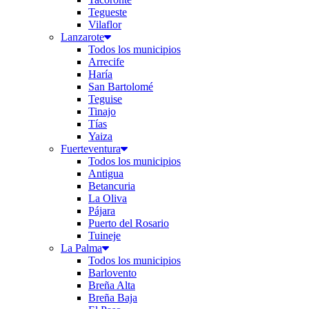
Tegueste
Vilaflor
Lanzarote
Todos los municipios
Arrecife
Haría
San Bartolomé
Teguise
Tinajo
Tías
Yaiza
Fuerteventura
Todos los municipios
Antigua
Betancuria
La Oliva
Pájara
Puerto del Rosario
Tuineje
La Palma
Todos los municipios
Barlovento
Breña Alta
Breña Baja