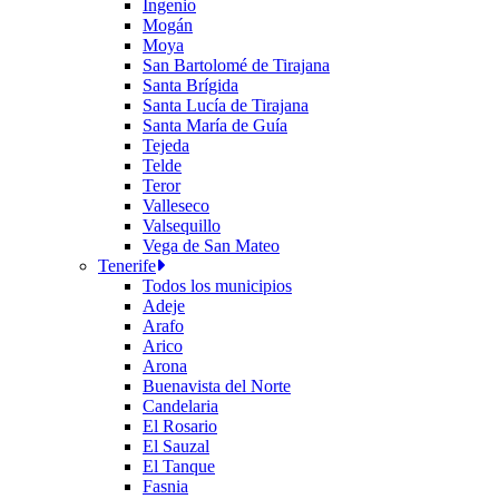
Ingenio
Mogán
Moya
San Bartolomé de Tirajana
Santa Brígida
Santa Lucía de Tirajana
Santa María de Guía
Tejeda
Telde
Teror
Valleseco
Valsequillo
Vega de San Mateo
Tenerife
Todos los municipios
Adeje
Arafo
Arico
Arona
Buenavista del Norte
Candelaria
El Rosario
El Sauzal
El Tanque
Fasnia