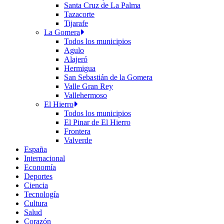
Santa Cruz de La Palma
Tazacorte
Tijarafe
La Gomera
Todos los municipios
Agulo
Alajeró
Hermigua
San Sebastián de la Gomera
Valle Gran Rey
Vallehermoso
El Hierro
Todos los municipios
El Pinar de El Hierro
Frontera
Valverde
España
Internacional
Economía
Deportes
Ciencia
Tecnología
Cultura
Salud
Corazón