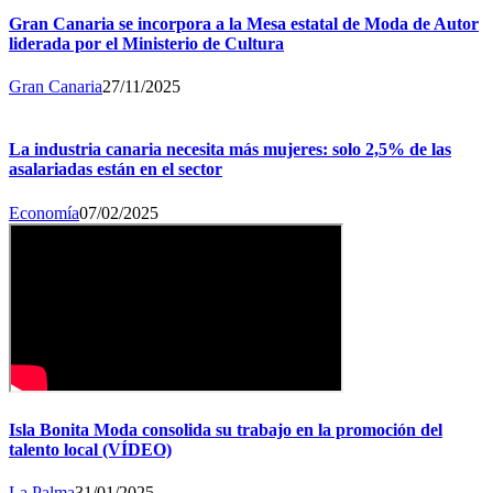
Gran Canaria se incorpora a la Mesa estatal de Moda de Autor
liderada por el Ministerio de Cultura
Gran Canaria
27/11/2025
La industria canaria necesita más mujeres: solo 2,5% de las
asalariadas están en el sector
Economía
07/02/2025
Isla Bonita Moda consolida su trabajo en la promoción del
talento local (VÍDEO)
La Palma
31/01/2025