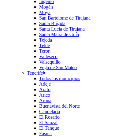
Ingenio
Mogán
Moya
San Bartolomé de Tirajana
Santa Brígida
Santa Lucía de Tirajana
Santa María de Guía
Tejeda
Telde
Teror
Valleseco
Valsequillo
Vega de San Mateo
Tenerife
Todos los municipios
Adeje
Arafo
Arico
Arona
Buenavista del Norte
Candelaria
El Rosario
El Sauzal
El Tanque
Fasnia