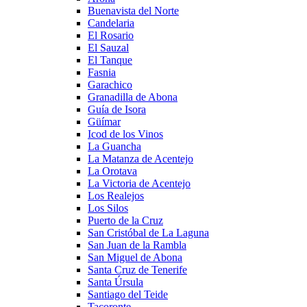
Buenavista del Norte
Candelaria
El Rosario
El Sauzal
El Tanque
Fasnia
Garachico
Granadilla de Abona
Guía de Isora
Güímar
Icod de los Vinos
La Guancha
La Matanza de Acentejo
La Orotava
La Victoria de Acentejo
Los Realejos
Los Silos
Puerto de la Cruz
San Cristóbal de La Laguna
San Juan de la Rambla
San Miguel de Abona
Santa Cruz de Tenerife
Santa Úrsula
Santiago del Teide
Tacoronte