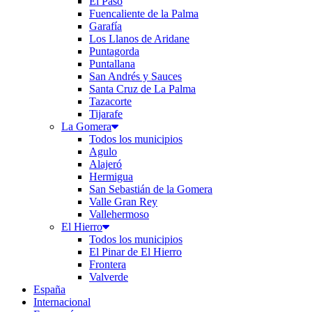
El Paso
Fuencaliente de la Palma
Garafía
Los Llanos de Aridane
Puntagorda
Puntallana
San Andrés y Sauces
Santa Cruz de La Palma
Tazacorte
Tijarafe
La Gomera
Todos los municipios
Agulo
Alajeró
Hermigua
San Sebastián de la Gomera
Valle Gran Rey
Vallehermoso
El Hierro
Todos los municipios
El Pinar de El Hierro
Frontera
Valverde
España
Internacional