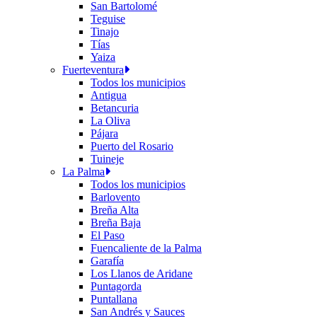
San Bartolomé
Teguise
Tinajo
Tías
Yaiza
Fuerteventura
Todos los municipios
Antigua
Betancuria
La Oliva
Pájara
Puerto del Rosario
Tuineje
La Palma
Todos los municipios
Barlovento
Breña Alta
Breña Baja
El Paso
Fuencaliente de la Palma
Garafía
Los Llanos de Aridane
Puntagorda
Puntallana
San Andrés y Sauces