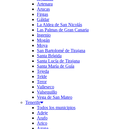
Artenara
Arucas
Firgas
Gáldar
La Aldea de San Nicolás
Las Palmas de Gran Canaria
Ingenio
Mogán
Moya
San Bartolomé de Tirajana
Santa Brígida
Santa Lucía de Tirajana
Santa María de Guía
Tejeda
Telde
Teror
Valleseco
Valsequillo
Vega de San Mateo
Tenerife
Todos los municipios
Adeje
Arafo
Arico
Arona