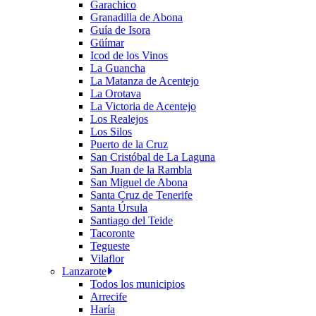
Garachico
Granadilla de Abona
Guía de Isora
Güímar
Icod de los Vinos
La Guancha
La Matanza de Acentejo
La Orotava
La Victoria de Acentejo
Los Realejos
Los Silos
Puerto de la Cruz
San Cristóbal de La Laguna
San Juan de la Rambla
San Miguel de Abona
Santa Cruz de Tenerife
Santa Úrsula
Santiago del Teide
Tacoronte
Tegueste
Vilaflor
Lanzarote
Todos los municipios
Arrecife
Haría