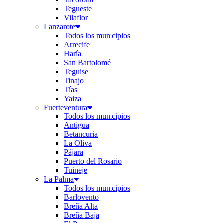
Tegueste
Vilaflor
Lanzarote
Todos los municipios
Arrecife
Haría
San Bartolomé
Teguise
Tinajo
Tías
Yaiza
Fuerteventura
Todos los municipios
Antigua
Betancuria
La Oliva
Pájara
Puerto del Rosario
Tuineje
La Palma
Todos los municipios
Barlovento
Breña Alta
Breña Baja