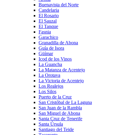
Buenavista del Norte
Candelaria
El Rosario
El Sauzal
El Tanque
Fasnia
Garachico
Granadilla de Abona
Guía de Isora
Güímar
Icod de los Vinos
La Guancha
La Matanza de Acentejo
La Orotava
La Victoria de Acentejo
Los Realejos
Los Silos
Puerto de la Cruz
San Cristóbal de La Laguna
San Juan de la Rambla
San Miguel de Abona
Santa Cruz de Tenerife
Santa Úrsula
Santiago del Teide
Tacoronte