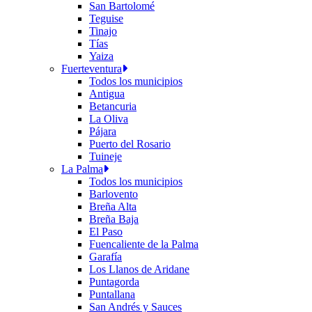
San Bartolomé
Teguise
Tinajo
Tías
Yaiza
Fuerteventura
Todos los municipios
Antigua
Betancuria
La Oliva
Pájara
Puerto del Rosario
Tuineje
La Palma
Todos los municipios
Barlovento
Breña Alta
Breña Baja
El Paso
Fuencaliente de la Palma
Garafía
Los Llanos de Aridane
Puntagorda
Puntallana
San Andrés y Sauces