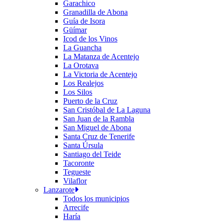
Garachico
Granadilla de Abona
Guía de Isora
Güímar
Icod de los Vinos
La Guancha
La Matanza de Acentejo
La Orotava
La Victoria de Acentejo
Los Realejos
Los Silos
Puerto de la Cruz
San Cristóbal de La Laguna
San Juan de la Rambla
San Miguel de Abona
Santa Cruz de Tenerife
Santa Úrsula
Santiago del Teide
Tacoronte
Tegueste
Vilaflor
Lanzarote
Todos los municipios
Arrecife
Haría