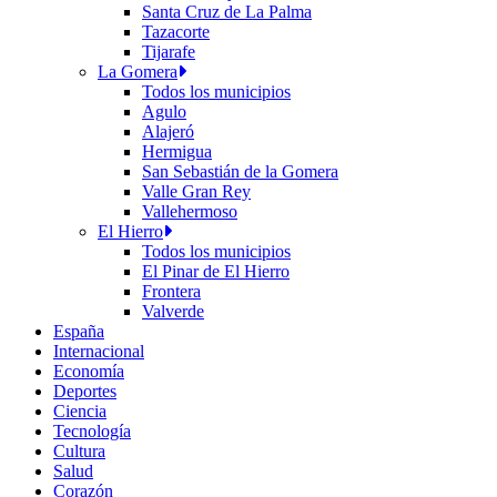
Santa Cruz de La Palma
Tazacorte
Tijarafe
La Gomera
Todos los municipios
Agulo
Alajeró
Hermigua
San Sebastián de la Gomera
Valle Gran Rey
Vallehermoso
El Hierro
Todos los municipios
El Pinar de El Hierro
Frontera
Valverde
España
Internacional
Economía
Deportes
Ciencia
Tecnología
Cultura
Salud
Corazón