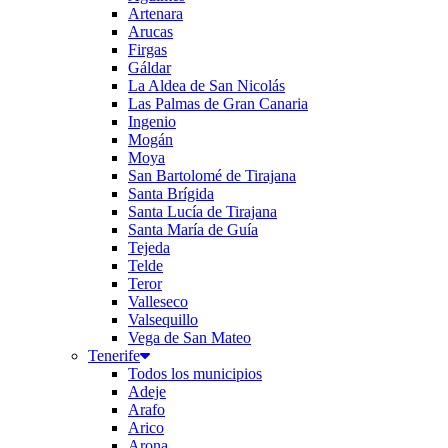
Artenara
Arucas
Firgas
Gáldar
La Aldea de San Nicolás
Las Palmas de Gran Canaria
Ingenio
Mogán
Moya
San Bartolomé de Tirajana
Santa Brígida
Santa Lucía de Tirajana
Santa María de Guía
Tejeda
Telde
Teror
Valleseco
Valsequillo
Vega de San Mateo
Tenerife
Todos los municipios
Adeje
Arafo
Arico
Arona