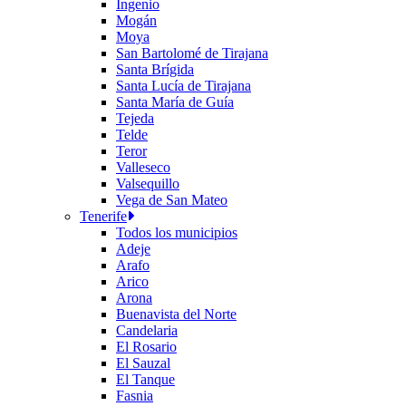
Ingenio
Mogán
Moya
San Bartolomé de Tirajana
Santa Brígida
Santa Lucía de Tirajana
Santa María de Guía
Tejeda
Telde
Teror
Valleseco
Valsequillo
Vega de San Mateo
Tenerife
Todos los municipios
Adeje
Arafo
Arico
Arona
Buenavista del Norte
Candelaria
El Rosario
El Sauzal
El Tanque
Fasnia