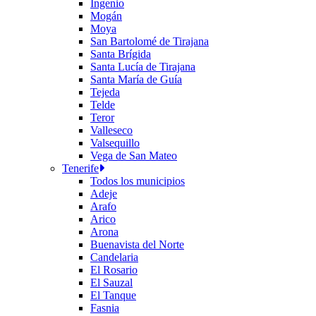
Ingenio
Mogán
Moya
San Bartolomé de Tirajana
Santa Brígida
Santa Lucía de Tirajana
Santa María de Guía
Tejeda
Telde
Teror
Valleseco
Valsequillo
Vega de San Mateo
Tenerife
Todos los municipios
Adeje
Arafo
Arico
Arona
Buenavista del Norte
Candelaria
El Rosario
El Sauzal
El Tanque
Fasnia