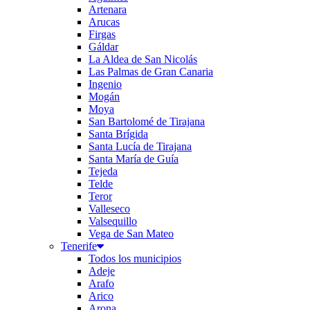
Artenara
Arucas
Firgas
Gáldar
La Aldea de San Nicolás
Las Palmas de Gran Canaria
Ingenio
Mogán
Moya
San Bartolomé de Tirajana
Santa Brígida
Santa Lucía de Tirajana
Santa María de Guía
Tejeda
Telde
Teror
Valleseco
Valsequillo
Vega de San Mateo
Tenerife
Todos los municipios
Adeje
Arafo
Arico
Arona