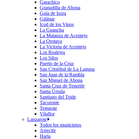
Garachico
Granadilla de Abona
Guía de Isora
Güímar
Icod de los Vinos
La Guancha
La Matanza de Acentejo
La Orotava
La Victoria de Acentejo
Los Realejos
Los Silos
Puerto de la Cruz
San Cristóbal de La Laguna
San Juan de la Rambla
San Miguel de Abona
Santa Cruz de Tenerife
Santa Úrsula
Santiago del Teide
Tacoronte
Tegueste
Vilaflor
Lanzarote
Todos los municipios
Arrecife
Haría