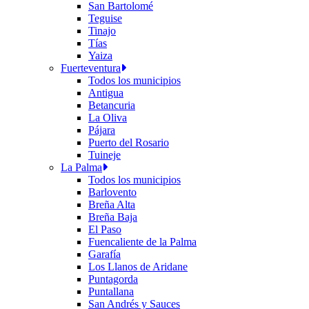
San Bartolomé
Teguise
Tinajo
Tías
Yaiza
Fuerteventura
Todos los municipios
Antigua
Betancuria
La Oliva
Pájara
Puerto del Rosario
Tuineje
La Palma
Todos los municipios
Barlovento
Breña Alta
Breña Baja
El Paso
Fuencaliente de la Palma
Garafía
Los Llanos de Aridane
Puntagorda
Puntallana
San Andrés y Sauces