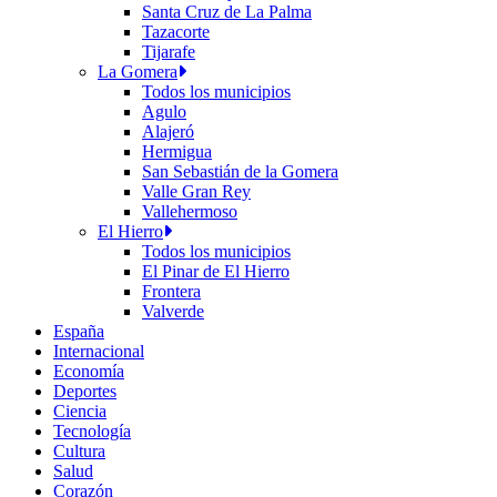
Santa Cruz de La Palma
Tazacorte
Tijarafe
La Gomera
Todos los municipios
Agulo
Alajeró
Hermigua
San Sebastián de la Gomera
Valle Gran Rey
Vallehermoso
El Hierro
Todos los municipios
El Pinar de El Hierro
Frontera
Valverde
España
Internacional
Economía
Deportes
Ciencia
Tecnología
Cultura
Salud
Corazón