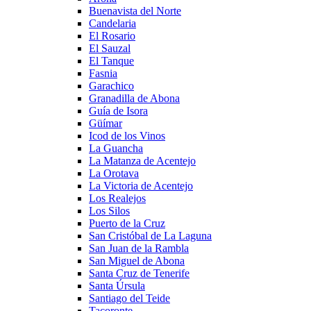
Buenavista del Norte
Candelaria
El Rosario
El Sauzal
El Tanque
Fasnia
Garachico
Granadilla de Abona
Guía de Isora
Güímar
Icod de los Vinos
La Guancha
La Matanza de Acentejo
La Orotava
La Victoria de Acentejo
Los Realejos
Los Silos
Puerto de la Cruz
San Cristóbal de La Laguna
San Juan de la Rambla
San Miguel de Abona
Santa Cruz de Tenerife
Santa Úrsula
Santiago del Teide
Tacoronte