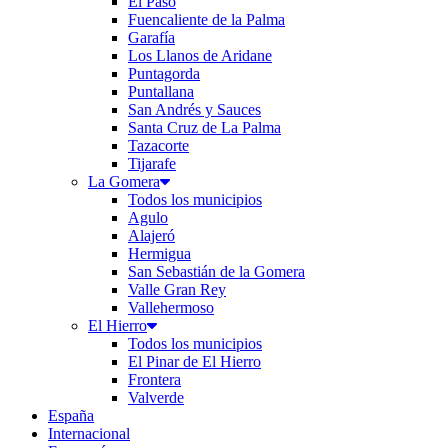
El Paso
Fuencaliente de la Palma
Garafía
Los Llanos de Aridane
Puntagorda
Puntallana
San Andrés y Sauces
Santa Cruz de La Palma
Tazacorte
Tijarafe
La Gomera
Todos los municipios
Agulo
Alajeró
Hermigua
San Sebastián de la Gomera
Valle Gran Rey
Vallehermoso
El Hierro
Todos los municipios
El Pinar de El Hierro
Frontera
Valverde
España
Internacional