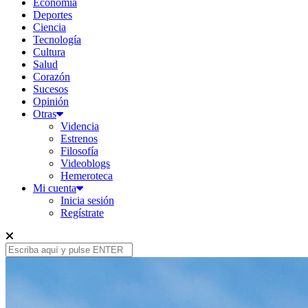
Economía
Deportes
Ciencia
Tecnología
Cultura
Salud
Corazón
Sucesos
Opinión
Otras
Videncia
Estrenos
Filosofía
Videoblogs
Hemeroteca
Mi cuenta
Inicia sesión
Regístrate