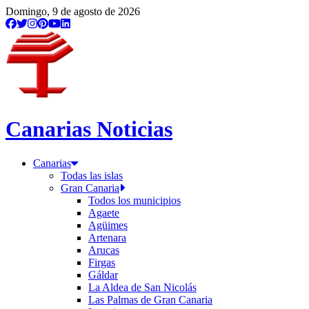
/etiqueta/centro-comercial-mogan-mall
Domingo, 9 de agosto de 2026
Canarias Noticias
Canarias
Todas las islas
Gran Canaria
Todos los municipios
Agaete
Agüimes
Artenara
Arucas
Firgas
Gáldar
La Aldea de San Nicolás
Las Palmas de Gran Canaria