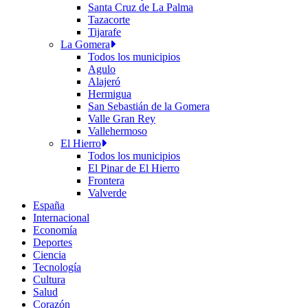
Santa Cruz de La Palma
Tazacorte
Tijarafe
La Gomera
Todos los municipios
Agulo
Alajeró
Hermigua
San Sebastián de la Gomera
Valle Gran Rey
Vallehermoso
El Hierro
Todos los municipios
El Pinar de El Hierro
Frontera
Valverde
España
Internacional
Economía
Deportes
Ciencia
Tecnología
Cultura
Salud
Corazón