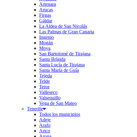
Artenara
Arucas
Firgas
Gáldar
La Aldea de San Nicolás
Las Palmas de Gran Canaria
Ingenio
Mogán
Moya
San Bartolomé de Tirajana
Santa Brígida
Santa Lucía de Tirajana
Santa María de Guía
Tejeda
Telde
Teror
Valleseco
Valsequillo
Vega de San Mateo
Tenerife
Todos los municipios
Adeje
Arafo
Arico
Arona