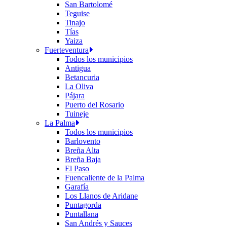
San Bartolomé
Teguise
Tinajo
Tías
Yaiza
Fuerteventura
Todos los municipios
Antigua
Betancuria
La Oliva
Pájara
Puerto del Rosario
Tuineje
La Palma
Todos los municipios
Barlovento
Breña Alta
Breña Baja
El Paso
Fuencaliente de la Palma
Garafía
Los Llanos de Aridane
Puntagorda
Puntallana
San Andrés y Sauces