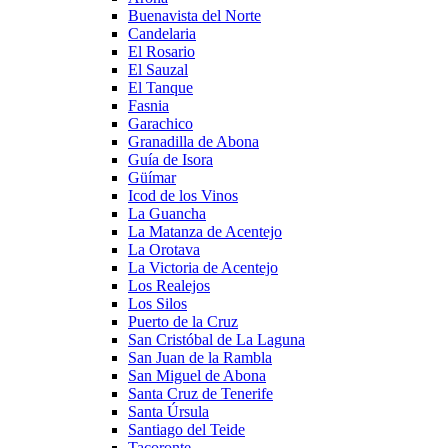
Buenavista del Norte
Candelaria
El Rosario
El Sauzal
El Tanque
Fasnia
Garachico
Granadilla de Abona
Guía de Isora
Güímar
Icod de los Vinos
La Guancha
La Matanza de Acentejo
La Orotava
La Victoria de Acentejo
Los Realejos
Los Silos
Puerto de la Cruz
San Cristóbal de La Laguna
San Juan de la Rambla
San Miguel de Abona
Santa Cruz de Tenerife
Santa Úrsula
Santiago del Teide
Tacoronte