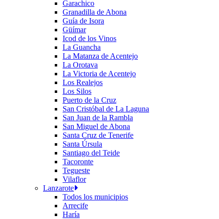
Garachico
Granadilla de Abona
Guía de Isora
Güímar
Icod de los Vinos
La Guancha
La Matanza de Acentejo
La Orotava
La Victoria de Acentejo
Los Realejos
Los Silos
Puerto de la Cruz
San Cristóbal de La Laguna
San Juan de la Rambla
San Miguel de Abona
Santa Cruz de Tenerife
Santa Úrsula
Santiago del Teide
Tacoronte
Tegueste
Vilaflor
Lanzarote
Todos los municipios
Arrecife
Haría