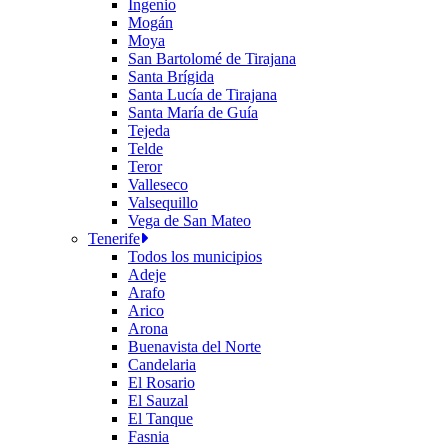
Ingenio
Mogán
Moya
San Bartolomé de Tirajana
Santa Brígida
Santa Lucía de Tirajana
Santa María de Guía
Tejeda
Telde
Teror
Valleseco
Valsequillo
Vega de San Mateo
Tenerife
Todos los municipios
Adeje
Arafo
Arico
Arona
Buenavista del Norte
Candelaria
El Rosario
El Sauzal
El Tanque
Fasnia