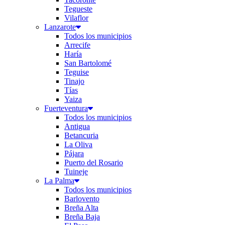
Tegueste
Vilaflor
Lanzarote
Todos los municipios
Arrecife
Haría
San Bartolomé
Teguise
Tinajo
Tías
Yaiza
Fuerteventura
Todos los municipios
Antigua
Betancuria
La Oliva
Pájara
Puerto del Rosario
Tuineje
La Palma
Todos los municipios
Barlovento
Breña Alta
Breña Baja