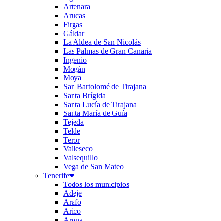
Artenara
Arucas
Firgas
Gáldar
La Aldea de San Nicolás
Las Palmas de Gran Canaria
Ingenio
Mogán
Moya
San Bartolomé de Tirajana
Santa Brígida
Santa Lucía de Tirajana
Santa María de Guía
Tejeda
Telde
Teror
Valleseco
Valsequillo
Vega de San Mateo
Tenerife
Todos los municipios
Adeje
Arafo
Arico
Arona