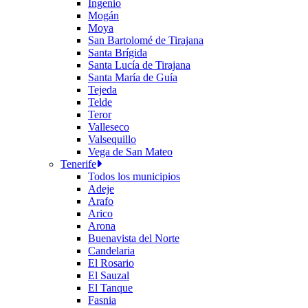
Ingenio
Mogán
Moya
San Bartolomé de Tirajana
Santa Brígida
Santa Lucía de Tirajana
Santa María de Guía
Tejeda
Telde
Teror
Valleseco
Valsequillo
Vega de San Mateo
Tenerife
Todos los municipios
Adeje
Arafo
Arico
Arona
Buenavista del Norte
Candelaria
El Rosario
El Sauzal
El Tanque
Fasnia