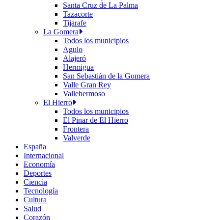
Santa Cruz de La Palma
Tazacorte
Tijarafe
La Gomera
Todos los municipios
Agulo
Alajeró
Hermigua
San Sebastián de la Gomera
Valle Gran Rey
Vallehermoso
El Hierro
Todos los municipios
El Pinar de El Hierro
Frontera
Valverde
España
Internacional
Economía
Deportes
Ciencia
Tecnología
Cultura
Salud
Corazón