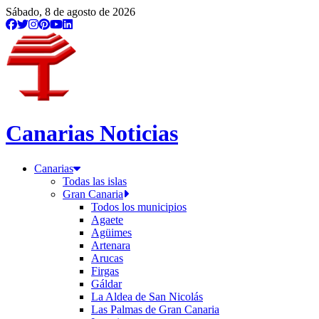
/etiqueta/concepcion-narvaez
Sábado, 8 de agosto de 2026
Canarias Noticias
Canarias
Todas las islas
Gran Canaria
Todos los municipios
Agaete
Agüimes
Artenara
Arucas
Firgas
Gáldar
La Aldea de San Nicolás
Las Palmas de Gran Canaria