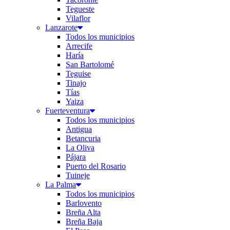
Tegueste
Vilaflor
Lanzarote
Todos los municipios
Arrecife
Haría
San Bartolomé
Teguise
Tinajo
Tías
Yaiza
Fuerteventura
Todos los municipios
Antigua
Betancuria
La Oliva
Pájara
Puerto del Rosario
Tuineje
La Palma
Todos los municipios
Barlovento
Breña Alta
Breña Baja