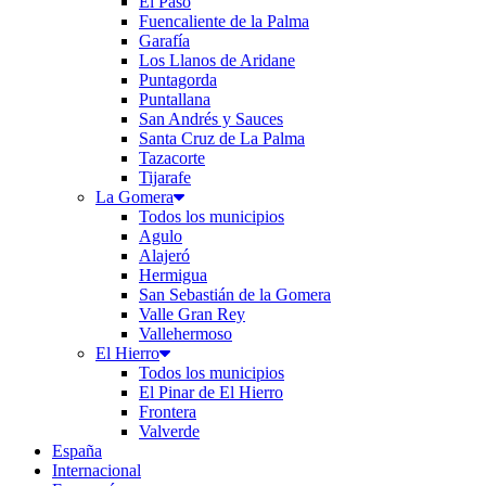
El Paso
Fuencaliente de la Palma
Garafía
Los Llanos de Aridane
Puntagorda
Puntallana
San Andrés y Sauces
Santa Cruz de La Palma
Tazacorte
Tijarafe
La Gomera
Todos los municipios
Agulo
Alajeró
Hermigua
San Sebastián de la Gomera
Valle Gran Rey
Vallehermoso
El Hierro
Todos los municipios
El Pinar de El Hierro
Frontera
Valverde
España
Internacional