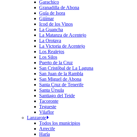
Garachico
Granadilla de Abona
Guía de Isora
Güímar
Icod de los Vinos
La Guancha
La Matanza de Acentejo
La Orotava
La Victoria de Acentejo
Los Realejos
Los Silos
Puerto de la Cruz
San Cristóbal de La Laguna
San Juan de la Rambla
San Miguel de Abona
Santa Cruz de Tenerife
Santa Úrsula
Santiago del Teide
Tacoronte
Tegueste
Vilaflor
Lanzarote
Todos los municipios
Arrecife
Haría