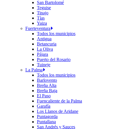
San Bartolomé
Teguise
Tinajo
Tías
Yaiza
Fuerteventura
Todos los municipios
Antigua
Betancuria
La Oliva
Pájara
Puerto del Rosario
Tuineje
La Palma
Todos los municipios
Barlovento
Breña Alta
Breña Baja
El Paso
Fuencaliente de la Palma
Garafía
Los Llanos de Aridane
Puntagorda
Puntallana
San Andrés y Sauces