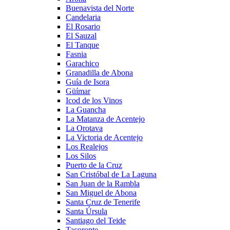
Buenavista del Norte
Candelaria
El Rosario
El Sauzal
El Tanque
Fasnia
Garachico
Granadilla de Abona
Guía de Isora
Güímar
Icod de los Vinos
La Guancha
La Matanza de Acentejo
La Orotava
La Victoria de Acentejo
Los Realejos
Los Silos
Puerto de la Cruz
San Cristóbal de La Laguna
San Juan de la Rambla
San Miguel de Abona
Santa Cruz de Tenerife
Santa Úrsula
Santiago del Teide
Tacoronte