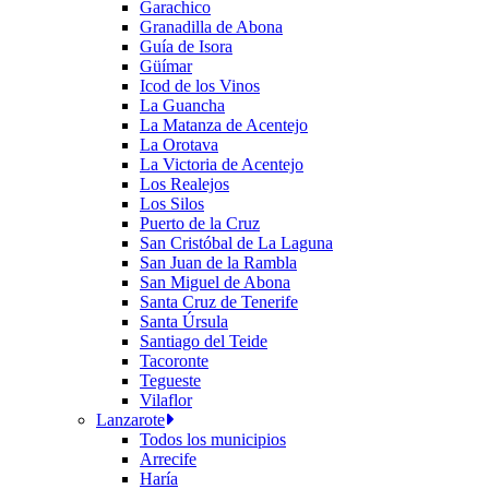
Garachico
Granadilla de Abona
Guía de Isora
Güímar
Icod de los Vinos
La Guancha
La Matanza de Acentejo
La Orotava
La Victoria de Acentejo
Los Realejos
Los Silos
Puerto de la Cruz
San Cristóbal de La Laguna
San Juan de la Rambla
San Miguel de Abona
Santa Cruz de Tenerife
Santa Úrsula
Santiago del Teide
Tacoronte
Tegueste
Vilaflor
Lanzarote
Todos los municipios
Arrecife
Haría