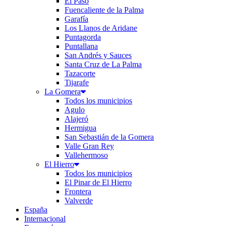
El Paso
Fuencaliente de la Palma
Garafía
Los Llanos de Aridane
Puntagorda
Puntallana
San Andrés y Sauces
Santa Cruz de La Palma
Tazacorte
Tijarafe
La Gomera
Todos los municipios
Agulo
Alajeró
Hermigua
San Sebastián de la Gomera
Valle Gran Rey
Vallehermoso
El Hierro
Todos los municipios
El Pinar de El Hierro
Frontera
Valverde
España
Internacional