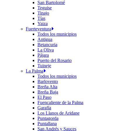
San Bartolomé
Teguise
Tinajo
Tías
Yaiza
Fuerteventura
Todos los municipios
Antigua
Betancuria
La Oliva
Pájara
Puerto del Rosario
Tuineje
La Palma
Todos los municipios
Barlovento
Breña Alta
Breña Baja
El Paso
Fuencaliente de la Palma
Garafía
Los Llanos de Aridane
Puntagorda
Puntallana
San Andrés y Sauces