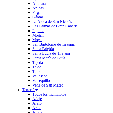
Artenara
Arucas
Firgas
Gáldar
La Aldea de San Nicolás
Las Palmas de Gran Canaria
Ingenio
Mogán
Moya
San Bartolomé de Tirajana
Santa Brígida
Santa Lucía de Tirajana
Santa María de Guía
Tejeda
Telde
Teror
Valleseco
Valsequillo
Vega de San Mateo
Tenerife
Todos los municipios
Adeje
Arafo
Arico
Arona