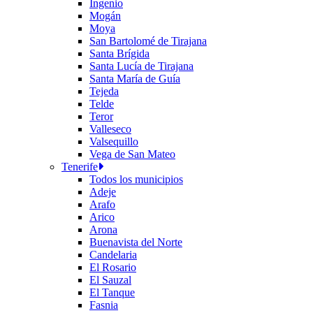
Ingenio
Mogán
Moya
San Bartolomé de Tirajana
Santa Brígida
Santa Lucía de Tirajana
Santa María de Guía
Tejeda
Telde
Teror
Valleseco
Valsequillo
Vega de San Mateo
Tenerife
Todos los municipios
Adeje
Arafo
Arico
Arona
Buenavista del Norte
Candelaria
El Rosario
El Sauzal
El Tanque
Fasnia