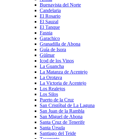
Buenavista del Norte
Candelaria
El Rosario
El Sauzal
El Tanque
Fasnia
Garachico
Granadilla de Abona
Guía de Isora
Güímar
Icod de los Vinos
La Guancha
La Matanza de Acentejo
La Orotava
La Victoria de Acentejo
Los Realejos
Los Silos
Puerto de la Cruz
San Cristóbal de La Laguna
San Juan de la Rambla
San Miguel de Abona
Santa Cruz de Tenerife
Santa Úrsula
Santiago del Teide
Tacoronte