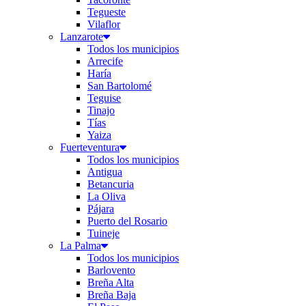
Tegueste
Vilaflor
Lanzarote
Todos los municipios
Arrecife
Haría
San Bartolomé
Teguise
Tinajo
Tías
Yaiza
Fuerteventura
Todos los municipios
Antigua
Betancuria
La Oliva
Pájara
Puerto del Rosario
Tuineje
La Palma
Todos los municipios
Barlovento
Breña Alta
Breña Baja