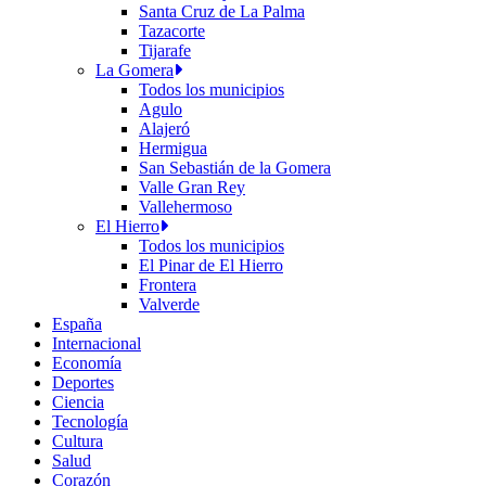
Santa Cruz de La Palma
Tazacorte
Tijarafe
La Gomera
Todos los municipios
Agulo
Alajeró
Hermigua
San Sebastián de la Gomera
Valle Gran Rey
Vallehermoso
El Hierro
Todos los municipios
El Pinar de El Hierro
Frontera
Valverde
España
Internacional
Economía
Deportes
Ciencia
Tecnología
Cultura
Salud
Corazón