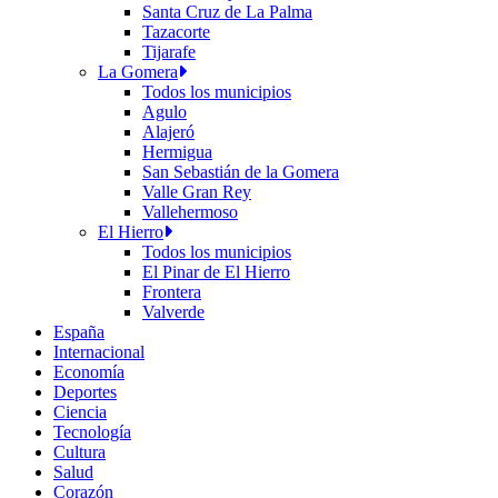
Santa Cruz de La Palma
Tazacorte
Tijarafe
La Gomera
Todos los municipios
Agulo
Alajeró
Hermigua
San Sebastián de la Gomera
Valle Gran Rey
Vallehermoso
El Hierro
Todos los municipios
El Pinar de El Hierro
Frontera
Valverde
España
Internacional
Economía
Deportes
Ciencia
Tecnología
Cultura
Salud
Corazón