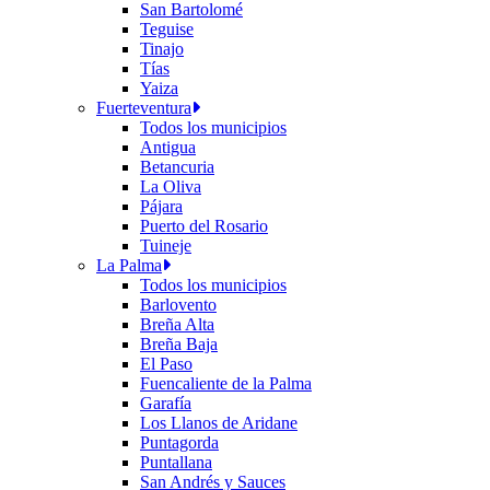
San Bartolomé
Teguise
Tinajo
Tías
Yaiza
Fuerteventura
Todos los municipios
Antigua
Betancuria
La Oliva
Pájara
Puerto del Rosario
Tuineje
La Palma
Todos los municipios
Barlovento
Breña Alta
Breña Baja
El Paso
Fuencaliente de la Palma
Garafía
Los Llanos de Aridane
Puntagorda
Puntallana
San Andrés y Sauces