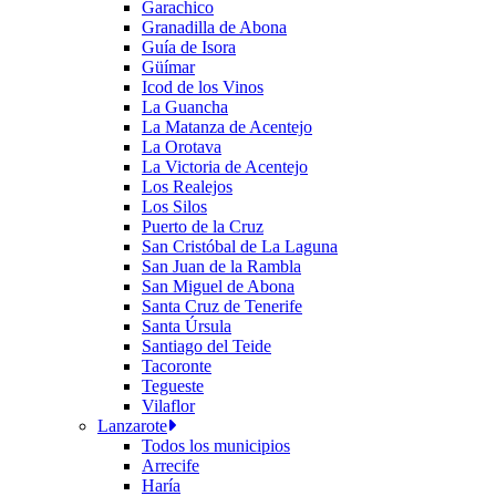
Garachico
Granadilla de Abona
Guía de Isora
Güímar
Icod de los Vinos
La Guancha
La Matanza de Acentejo
La Orotava
La Victoria de Acentejo
Los Realejos
Los Silos
Puerto de la Cruz
San Cristóbal de La Laguna
San Juan de la Rambla
San Miguel de Abona
Santa Cruz de Tenerife
Santa Úrsula
Santiago del Teide
Tacoronte
Tegueste
Vilaflor
Lanzarote
Todos los municipios
Arrecife
Haría