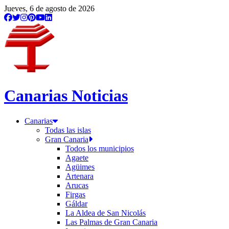
/etiqueta/idolo-de-tara
Jueves, 6 de agosto de 2026
Canarias Noticias
Canarias
Todas las islas
Gran Canaria
Todos los municipios
Agaete
Agüimes
Artenara
Arucas
Firgas
Gáldar
La Aldea de San Nicolás
Las Palmas de Gran Canaria