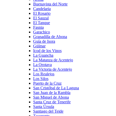
Buenavista del Norte
Candelaria
El Rosario
El Sauzal
El Tanque
Fasnia
Garachico
Granadilla de Abona
Guía de Isora
Güímar
Icod de los Vinos
La Guancha
La Matanza de Acentejo
La Orotava
La Victoria de Acentejo
Los Realejos
Los Silos
Puerto de la Cruz
San Cristóbal de La Laguna
San Juan de la Rambla
San Miguel de Abona
Santa Cruz de Tenerife
Santa Úrsula
Santiago del Teide
Tacoronte