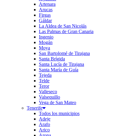
Artenara
Arucas
Firgas
Gáldar
La Aldea de San Nicolás
Las Palmas de Gran Canaria
Ingenio
Mogán
Moya
San Bartolomé de Tirajana
Santa Brígida
Santa Lucía de Tirajana
Santa María de Guía
Tejeda
Telde
Teror
Valleseco
Valsequillo
Vega de San Mateo
Tenerife
Todos los municipios
Adeje
Arafo
Arico
Arona