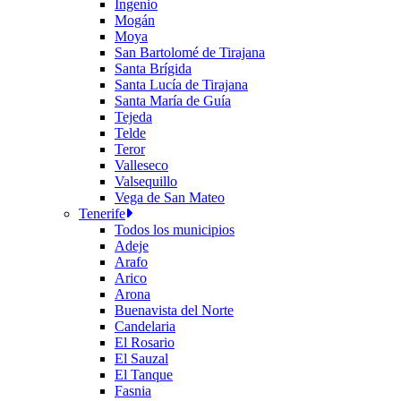
Ingenio
Mogán
Moya
San Bartolomé de Tirajana
Santa Brígida
Santa Lucía de Tirajana
Santa María de Guía
Tejeda
Telde
Teror
Valleseco
Valsequillo
Vega de San Mateo
Tenerife
Todos los municipios
Adeje
Arafo
Arico
Arona
Buenavista del Norte
Candelaria
El Rosario
El Sauzal
El Tanque
Fasnia