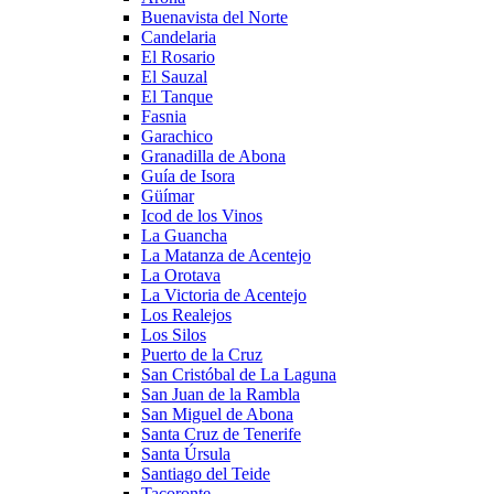
Buenavista del Norte
Candelaria
El Rosario
El Sauzal
El Tanque
Fasnia
Garachico
Granadilla de Abona
Guía de Isora
Güímar
Icod de los Vinos
La Guancha
La Matanza de Acentejo
La Orotava
La Victoria de Acentejo
Los Realejos
Los Silos
Puerto de la Cruz
San Cristóbal de La Laguna
San Juan de la Rambla
San Miguel de Abona
Santa Cruz de Tenerife
Santa Úrsula
Santiago del Teide
Tacoronte