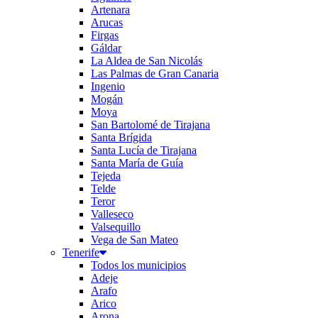
Artenara
Arucas
Firgas
Gáldar
La Aldea de San Nicolás
Las Palmas de Gran Canaria
Ingenio
Mogán
Moya
San Bartolomé de Tirajana
Santa Brígida
Santa Lucía de Tirajana
Santa María de Guía
Tejeda
Telde
Teror
Valleseco
Valsequillo
Vega de San Mateo
Tenerife
Todos los municipios
Adeje
Arafo
Arico
Arona