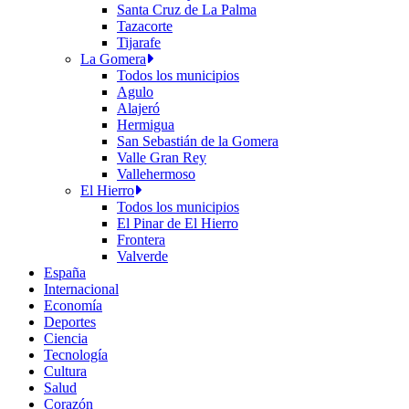
Santa Cruz de La Palma
Tazacorte
Tijarafe
La Gomera
Todos los municipios
Agulo
Alajeró
Hermigua
San Sebastián de la Gomera
Valle Gran Rey
Vallehermoso
El Hierro
Todos los municipios
El Pinar de El Hierro
Frontera
Valverde
España
Internacional
Economía
Deportes
Ciencia
Tecnología
Cultura
Salud
Corazón