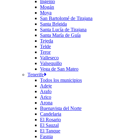
Ingenio
Mogán
Moya
San Bartolomé de Tirajana
Santa Brígida
Santa Lucía de Tirajana
Santa María de Guía
Tejeda
Telde
Teror
Valleseco
Valsequillo
Vega de San Mateo
Tenerife
Todos los municipios
Adeje
Arafo
Arico
Arona
Buenavista del Norte
Candelaria
El Rosario
El Sauzal
El Tanque
Fasnia