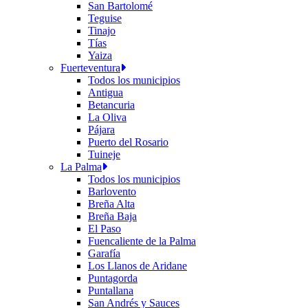
San Bartolomé
Teguise
Tinajo
Tías
Yaiza
Fuerteventura
Todos los municipios
Antigua
Betancuria
La Oliva
Pájara
Puerto del Rosario
Tuineje
La Palma
Todos los municipios
Barlovento
Breña Alta
Breña Baja
El Paso
Fuencaliente de la Palma
Garafía
Los Llanos de Aridane
Puntagorda
Puntallana
San Andrés y Sauces