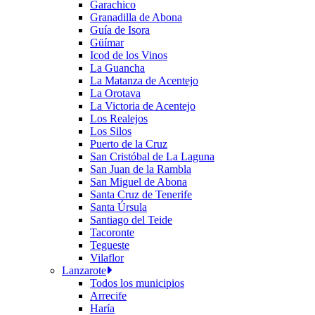
Garachico
Granadilla de Abona
Guía de Isora
Güímar
Icod de los Vinos
La Guancha
La Matanza de Acentejo
La Orotava
La Victoria de Acentejo
Los Realejos
Los Silos
Puerto de la Cruz
San Cristóbal de La Laguna
San Juan de la Rambla
San Miguel de Abona
Santa Cruz de Tenerife
Santa Úrsula
Santiago del Teide
Tacoronte
Tegueste
Vilaflor
Lanzarote
Todos los municipios
Arrecife
Haría