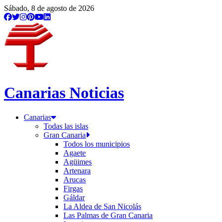
/etiqueta/reserva-de-la-biosfera
Sábado, 8 de agosto de 2026
Canarias Noticias
Canarias
Todas las islas
Gran Canaria
Todos los municipios
Agaete
Agüimes
Artenara
Arucas
Firgas
Gáldar
La Aldea de San Nicolás
Las Palmas de Gran Canaria