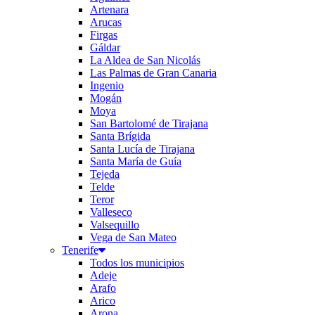
Artenara
Arucas
Firgas
Gáldar
La Aldea de San Nicolás
Las Palmas de Gran Canaria
Ingenio
Mogán
Moya
San Bartolomé de Tirajana
Santa Brígida
Santa Lucía de Tirajana
Santa María de Guía
Tejeda
Telde
Teror
Valleseco
Valsequillo
Vega de San Mateo
Tenerife
Todos los municipios
Adeje
Arafo
Arico
Arona