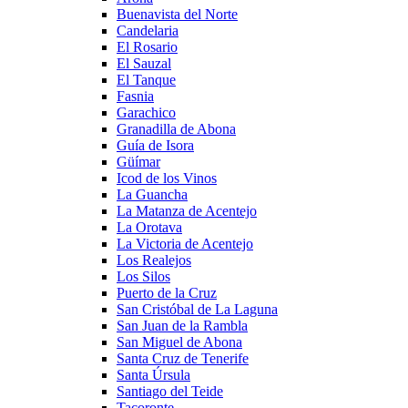
Buenavista del Norte
Candelaria
El Rosario
El Sauzal
El Tanque
Fasnia
Garachico
Granadilla de Abona
Guía de Isora
Güímar
Icod de los Vinos
La Guancha
La Matanza de Acentejo
La Orotava
La Victoria de Acentejo
Los Realejos
Los Silos
Puerto de la Cruz
San Cristóbal de La Laguna
San Juan de la Rambla
San Miguel de Abona
Santa Cruz de Tenerife
Santa Úrsula
Santiago del Teide
Tacoronte