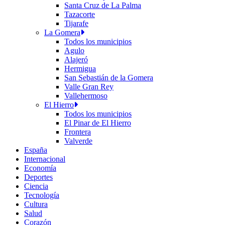
Santa Cruz de La Palma
Tazacorte
Tijarafe
La Gomera
Todos los municipios
Agulo
Alajeró
Hermigua
San Sebastián de la Gomera
Valle Gran Rey
Vallehermoso
El Hierro
Todos los municipios
El Pinar de El Hierro
Frontera
Valverde
España
Internacional
Economía
Deportes
Ciencia
Tecnología
Cultura
Salud
Corazón