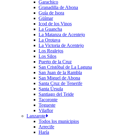
Garachico
Granadilla de Abona
Guía de Isora
Güímar
Icod de los Vinos
La Guancha
La Matanza de Acentejo
La Orotava
La Victoria de Acentejo
Los Realejos
Los Silos
Puerto de la Cruz
San Cristóbal de La Laguna
San Juan de la Rambla
San Miguel de Abona
Santa Cruz de Tenerife
Santa Úrsula
Santiago del Teide
Tacoronte
Tegueste
Vilaflor
Lanzarote
Todos los municipios
Arrecife
Haría