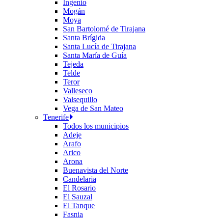
Ingenio
Mogán
Moya
San Bartolomé de Tirajana
Santa Brígida
Santa Lucía de Tirajana
Santa María de Guía
Tejeda
Telde
Teror
Valleseco
Valsequillo
Vega de San Mateo
Tenerife
Todos los municipios
Adeje
Arafo
Arico
Arona
Buenavista del Norte
Candelaria
El Rosario
El Sauzal
El Tanque
Fasnia