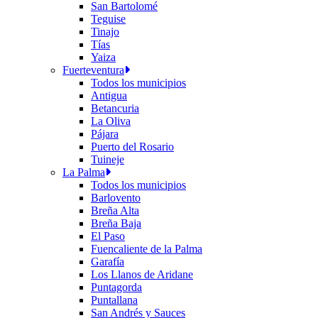
San Bartolomé
Teguise
Tinajo
Tías
Yaiza
Fuerteventura
Todos los municipios
Antigua
Betancuria
La Oliva
Pájara
Puerto del Rosario
Tuineje
La Palma
Todos los municipios
Barlovento
Breña Alta
Breña Baja
El Paso
Fuencaliente de la Palma
Garafía
Los Llanos de Aridane
Puntagorda
Puntallana
San Andrés y Sauces