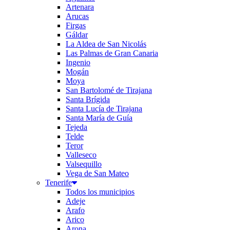
Artenara
Arucas
Firgas
Gáldar
La Aldea de San Nicolás
Las Palmas de Gran Canaria
Ingenio
Mogán
Moya
San Bartolomé de Tirajana
Santa Brígida
Santa Lucía de Tirajana
Santa María de Guía
Tejeda
Telde
Teror
Valleseco
Valsequillo
Vega de San Mateo
Tenerife
Todos los municipios
Adeje
Arafo
Arico
Arona