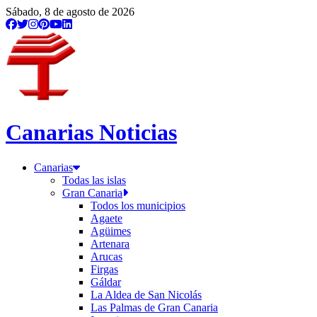
/etiqueta/tarifas-del-agua
Sábado, 8 de agosto de 2026
Canarias Noticias
Canarias
Todas las islas
Gran Canaria
Todos los municipios
Agaete
Agüimes
Artenara
Arucas
Firgas
Gáldar
La Aldea de San Nicolás
Las Palmas de Gran Canaria