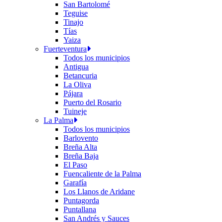
San Bartolomé
Teguise
Tinajo
Tías
Yaiza
Fuerteventura
Todos los municipios
Antigua
Betancuria
La Oliva
Pájara
Puerto del Rosario
Tuineje
La Palma
Todos los municipios
Barlovento
Breña Alta
Breña Baja
El Paso
Fuencaliente de la Palma
Garafía
Los Llanos de Aridane
Puntagorda
Puntallana
San Andrés y Sauces