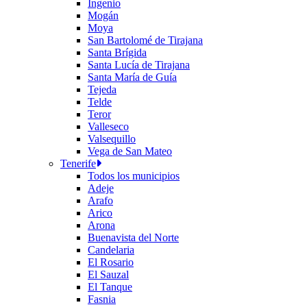
Ingenio
Mogán
Moya
San Bartolomé de Tirajana
Santa Brígida
Santa Lucía de Tirajana
Santa María de Guía
Tejeda
Telde
Teror
Valleseco
Valsequillo
Vega de San Mateo
Tenerife
Todos los municipios
Adeje
Arafo
Arico
Arona
Buenavista del Norte
Candelaria
El Rosario
El Sauzal
El Tanque
Fasnia