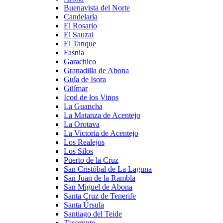
Buenavista del Norte
Candelaria
El Rosario
El Sauzal
El Tanque
Fasnia
Garachico
Granadilla de Abona
Guía de Isora
Güímar
Icod de los Vinos
La Guancha
La Matanza de Acentejo
La Orotava
La Victoria de Acentejo
Los Realejos
Los Silos
Puerto de la Cruz
San Cristóbal de La Laguna
San Juan de la Rambla
San Miguel de Abona
Santa Cruz de Tenerife
Santa Úrsula
Santiago del Teide
Tacoronte