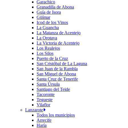
Garachico
Granadilla de Abona
Guía de Isora
Güímar
Icod de los Vinos
La Guancha
La Matanza de Acentejo
La Orotava
La Victoria de Acentejo
Los Realejos
Los Silos
Puerto de la Cruz
San Cristóbal de La Laguna
San Juan de la Rambla
San Miguel de Abona
Santa Cruz de Tenerife
Santa Úrsula
Santiago del Teide
Tacoronte
Tegueste
Vilaflor
Lanzarote
Todos los municipios
Arrecife
Haría