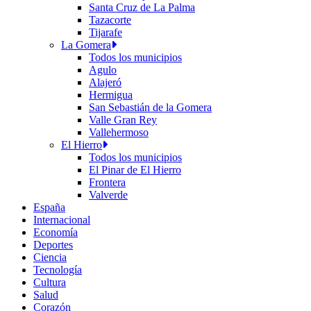
Santa Cruz de La Palma
Tazacorte
Tijarafe
La Gomera
Todos los municipios
Agulo
Alajeró
Hermigua
San Sebastián de la Gomera
Valle Gran Rey
Vallehermoso
El Hierro
Todos los municipios
El Pinar de El Hierro
Frontera
Valverde
España
Internacional
Economía
Deportes
Ciencia
Tecnología
Cultura
Salud
Corazón