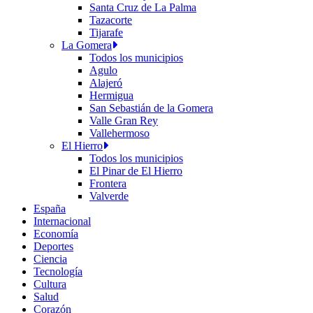
Santa Cruz de La Palma
Tazacorte
Tijarafe
La Gomera
Todos los municipios
Agulo
Alajeró
Hermigua
San Sebastián de la Gomera
Valle Gran Rey
Vallehermoso
El Hierro
Todos los municipios
El Pinar de El Hierro
Frontera
Valverde
España
Internacional
Economía
Deportes
Ciencia
Tecnología
Cultura
Salud
Corazón