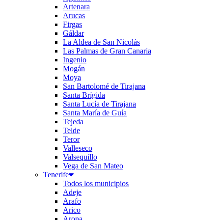
Artenara
Arucas
Firgas
Gáldar
La Aldea de San Nicolás
Las Palmas de Gran Canaria
Ingenio
Mogán
Moya
San Bartolomé de Tirajana
Santa Brígida
Santa Lucía de Tirajana
Santa María de Guía
Tejeda
Telde
Teror
Valleseco
Valsequillo
Vega de San Mateo
Tenerife
Todos los municipios
Adeje
Arafo
Arico
Arona