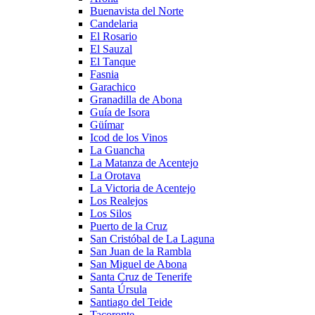
Buenavista del Norte
Candelaria
El Rosario
El Sauzal
El Tanque
Fasnia
Garachico
Granadilla de Abona
Guía de Isora
Güímar
Icod de los Vinos
La Guancha
La Matanza de Acentejo
La Orotava
La Victoria de Acentejo
Los Realejos
Los Silos
Puerto de la Cruz
San Cristóbal de La Laguna
San Juan de la Rambla
San Miguel de Abona
Santa Cruz de Tenerife
Santa Úrsula
Santiago del Teide
Tacoronte