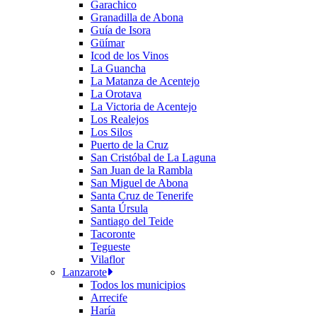
Garachico
Granadilla de Abona
Guía de Isora
Güímar
Icod de los Vinos
La Guancha
La Matanza de Acentejo
La Orotava
La Victoria de Acentejo
Los Realejos
Los Silos
Puerto de la Cruz
San Cristóbal de La Laguna
San Juan de la Rambla
San Miguel de Abona
Santa Cruz de Tenerife
Santa Úrsula
Santiago del Teide
Tacoronte
Tegueste
Vilaflor
Lanzarote
Todos los municipios
Arrecife
Haría