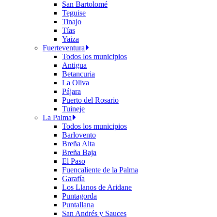
San Bartolomé
Teguise
Tinajo
Tías
Yaiza
Fuerteventura
Todos los municipios
Antigua
Betancuria
La Oliva
Pájara
Puerto del Rosario
Tuineje
La Palma
Todos los municipios
Barlovento
Breña Alta
Breña Baja
El Paso
Fuencaliente de la Palma
Garafía
Los Llanos de Aridane
Puntagorda
Puntallana
San Andrés y Sauces