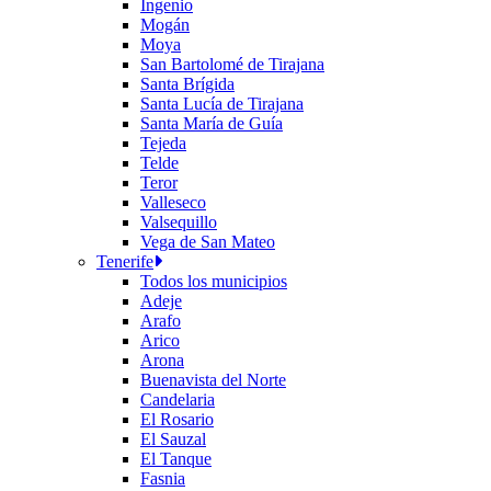
Ingenio
Mogán
Moya
San Bartolomé de Tirajana
Santa Brígida
Santa Lucía de Tirajana
Santa María de Guía
Tejeda
Telde
Teror
Valleseco
Valsequillo
Vega de San Mateo
Tenerife
Todos los municipios
Adeje
Arafo
Arico
Arona
Buenavista del Norte
Candelaria
El Rosario
El Sauzal
El Tanque
Fasnia