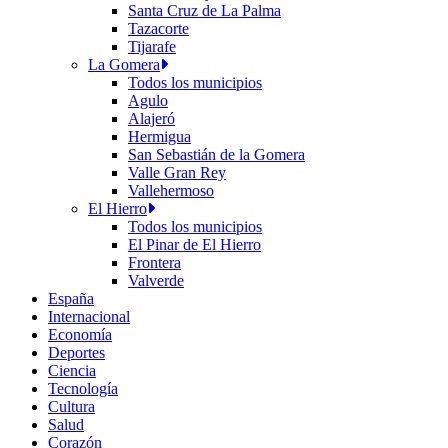
Santa Cruz de La Palma
Tazacorte
Tijarafe
La Gomera
Todos los municipios
Agulo
Alajeró
Hermigua
San Sebastián de la Gomera
Valle Gran Rey
Vallehermoso
El Hierro
Todos los municipios
El Pinar de El Hierro
Frontera
Valverde
España
Internacional
Economía
Deportes
Ciencia
Tecnología
Cultura
Salud
Corazón