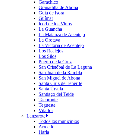
Garachico
Granadilla de Abona
Guía de Isora
Güímar
Icod de los Vinos
La Guancha
La Matanza de Acentejo
La Orotava
La Victoria de Acentejo
Los Realejos
Los Silos
Puerto de la Cruz
San Cristóbal de La Laguna
San Juan de la Rambla
San Miguel de Abona
Santa Cruz de Tenerife
Santa Úrsula
Santiago del Teide
Tacoronte
Tegueste
Vilaflor
Lanzarote
Todos los municipios
Arrecife
Haría