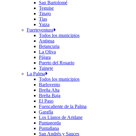
San Bartolomé
Teguise
Tinajo
Tías
Yaiza
Fuerteventura
Todos los municipios
Antigua
Betancuria
La Oliva
Pájara
Puerto del Rosario
Tuineje
La Palma
Todos los municipios
Barlovento
Breña Alta
Breña Baja
El Paso
Fuencaliente de la Palma
Garafía
Los Llanos de Aridane
Puntagorda
Puntallana
San Andrés y Sauces