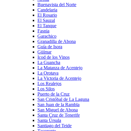
Buenavista del Norte
Candelaria
El Rosario
El Sauzal
El Tanque
Fasnia
Garachico
Granadilla de Abona
Guía de Isora
Güímar
Icod de los Vinos
La Guancha
La Matanza de Acentejo
La Orotava
La Victoria de Acentejo
Los Realejos
Los Silos
Puerto de la Cruz
San Cristóbal de La Laguna
San Juan de la Rambla
San Miguel de Abona
Santa Cruz de Tenerife
Santa Úrsula
Santiago del Teide
Tacoronte