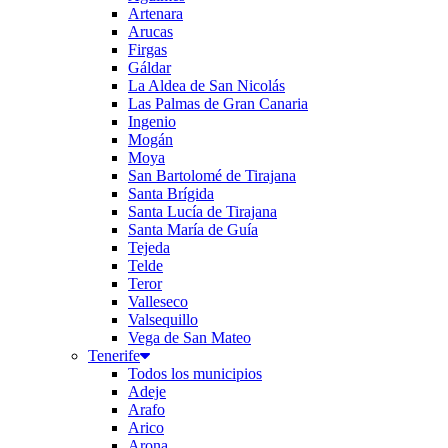
Artenara
Arucas
Firgas
Gáldar
La Aldea de San Nicolás
Las Palmas de Gran Canaria
Ingenio
Mogán
Moya
San Bartolomé de Tirajana
Santa Brígida
Santa Lucía de Tirajana
Santa María de Guía
Tejeda
Telde
Teror
Valleseco
Valsequillo
Vega de San Mateo
Tenerife
Todos los municipios
Adeje
Arafo
Arico
Arona