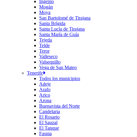
Ingenio
Mogán
Moya
San Bartolomé de Tirajana
Santa Brígida
Santa Lucía de Tirajana
Santa María de Guía
Tejeda
Telde
Teror
Valleseco
Valsequillo
Vega de San Mateo
Tenerife
Todos los municipios
Adeje
Arafo
Arico
Arona
Buenavista del Norte
Candelaria
El Rosario
El Sauzal
El Tanque
Fasnia