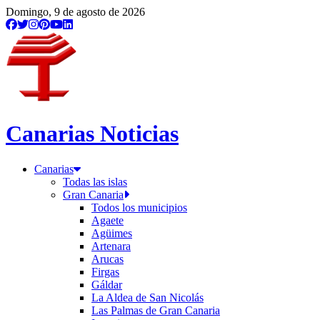
/municipio/santa-maria-de-guia
Domingo, 9 de agosto de 2026
Canarias Noticias
Canarias
Todas las islas
Gran Canaria
Todos los municipios
Agaete
Agüimes
Artenara
Arucas
Firgas
Gáldar
La Aldea de San Nicolás
Las Palmas de Gran Canaria